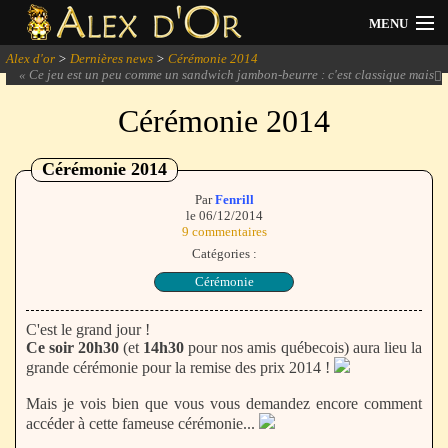
MENU
Alex d'or
>
Dernières news
>
Cérémonie 2014
Actualités
«
Ce jeu est un peu comme un sandwich jambon-beurre : c'est classique mais
ça marche auprès de tout le monde.
» -
Elekami
Cérémonie 2014
Session 2026
Archives
Cérémonie 2014
Par
Fenrill
Forum
le 06/12/2014
9 commentaires
Catégories :
Communauté
Cérémonie
C'est le grand jour !
Ce soir 20h30
(et
14h30
pour nos amis québecois) aura lieu la
Se connecter
grande cérémonie pour la remise des prix 2014 !
Mais je vois bien que vous vous demandez encore comment
S'inscrire
accéder à cette fameuse cérémonie...