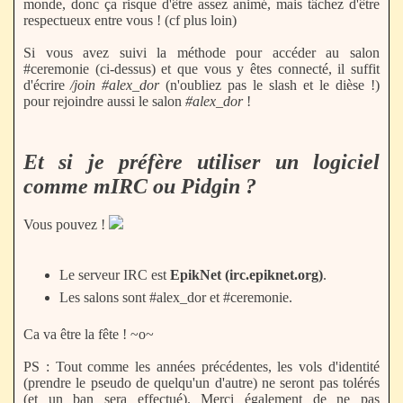
monde, donc ça risque d'être assez animé, mais tâchez d'être
respectueux entre vous ! (cf plus loin)
Si vous avez suivi la méthode pour accéder au salon
#ceremonie (ci-dessus) et que vous y êtes connecté, il suffit
d'écrire
/join #alex_dor
(n'oubliez pas le slash et le dièse !)
pour rejoindre aussi le salon
#alex_dor
!
Et si je préfère utiliser un logiciel
comme mIRC ou Pidgin ?
Vous pouvez !
Le serveur IRC est
EpikNet (irc.epiknet.org)
.
Les salons sont #alex_dor et #ceremonie.
Ca va être la fête ! ~o~
PS : Tout comme les années précédentes, les vols d'identité
(prendre le pseudo de quelqu'un d'autre) ne seront pas tolérés
(et un ban sera effectué). Merci également de ne pas