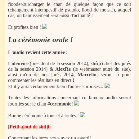
flooder/surcharger le chan de quelque façon que ce soit
(changement intempestif de pseudo, flood de mots...), auquel
cas, un bannissement sera aussi d'actualité !
Et profitez bien !
La cérémonie orale !
L'audio revient cette année !
Lidenvice
(president de la session 2014),
shûji
(chef des jurés
de la session 2014) &
AlexRe
(le webmaster atitré du site),
ainsi qu'un de nos jurés 2014,
Marcelin
, seront là pour
commenter les résultats en direct !
Et il y aura certainement bien d'autres surprises...
Toutes les informations concernant ce fameux audio seront
fournies sur le chan
#ceremonie
!
Bonne cérémonie à tous et à toutes !
[Petit ajout de shûji]
Concernant les jurés, vous avez un award!