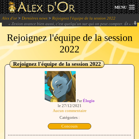
MENU
Alex d'or
>
Dernières news
>
Rejoignez l'équipe de la session 2022
Actualités
«
Zexion avance bien aussi, c'est quelqu'un sur qui on peut compter. 👍
» -
Zexion
Rejoignez l'équipe de la session
Session 2026
2022
Archives
Rejoignez l'équipe de la session 2022
Forum
Communauté
Par
Élogio
le 27/12/2021
Aucun commentaire
Se connecter
Catégories :
Concours
S'inscrire