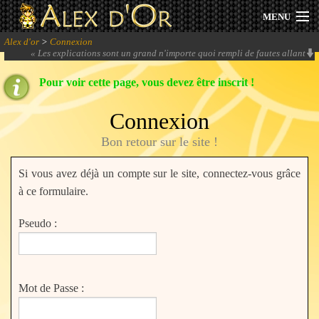
MENU
Alex d'or
>
Connexion
Actualités
«
Les explications sont un grand n'importe quoi rempli de fautes allant
jusqu'à des fautes de prononciation mais à l'écrit... Des fautes de
prononciation à l'écrit !!!
» -
lidenvice
Pour voir cette page, vous devez être inscrit !
Session 2026
Connexion
Archives
Bon retour sur le site !
Forum
Si vous avez déjà un compte sur le site, connectez-vous grâce
Communauté
à ce formulaire.
Pseudo :
Se connecter
Mot de Passe :
S'inscrire