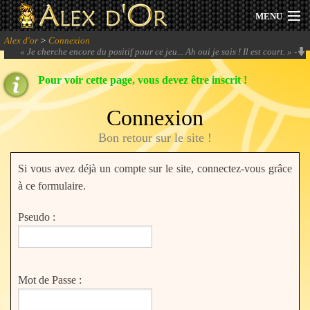
MENU
Alex d'or
>
Connexion
Actualités
«
Je cherche encore du positif pour ce jeu... Ah oui je sais ! Il est court.
» -
lidenvice
Pour voir cette page, vous devez être inscrit !
Session 2026
Connexion
Archives
Bon retour sur le site !
Forum
Si vous avez déjà un compte sur le site, connectez-vous grâce
Communauté
à ce formulaire.
Pseudo :
Se connecter
Mot de Passe :
S'inscrire