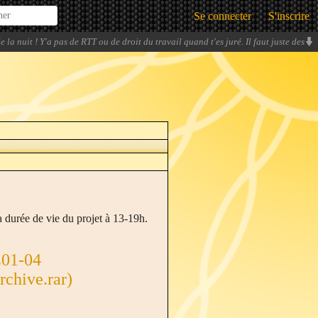
Se connecter
S'inscrire
e la nuit ! Y'a pas de RTT ou de droit du travail quand t'es juré. Il faut juste des
tests, toujours des tests, encore des tests.
» -
Parkko
a durée de vie du projet à 13-19h.
E01-04
chive.rar)