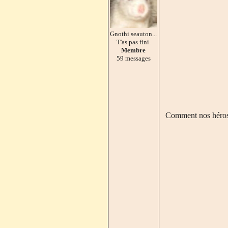
Gnothi seauton...
T'as pas fini.
Membre
59 messages
Comment nos héros v