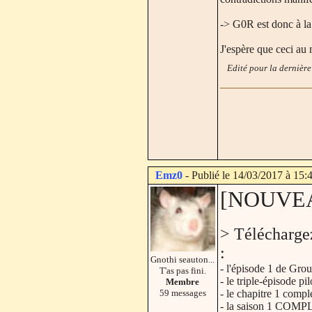
-> G0R est donc à la 
J'espère que ceci au m
Edité pour la dernière
Emz0
- Publié le 14/03/2017 à 15:
[NOUVEAU]
> Télécharge
:
Gnothi seauton...
- l'épisode 1 de Gro
T'as pas fini.
- le triple-épisode p
Membre
59 messages
- le chapitre 1 compl
- la saison 1 COMP