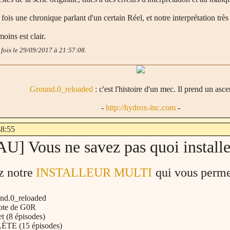
fois une chronique parlant d'un certain Réel, et notre interprétation trè
oins est clair.
 fois le 29/09/2017 à 21:57:08.
Ground.0_reloaded
: c'est l'histoire d'un mec. Il prend un asce
-
http://hydrox-inc.com
-
48:55
 Vous ne savez pas quoi installe
z notre
INSTALLEUR MULTI
qui vous permet
und.0_reloaded
ilote de G0R
et (8 épisodes)
LÈTE (15 épisodes)