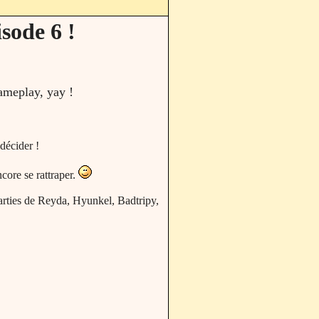
sode 6 !
gameplay, yay !
décider !
core se rattraper.
parties de Reyda, Hyunkel, Badtripy,