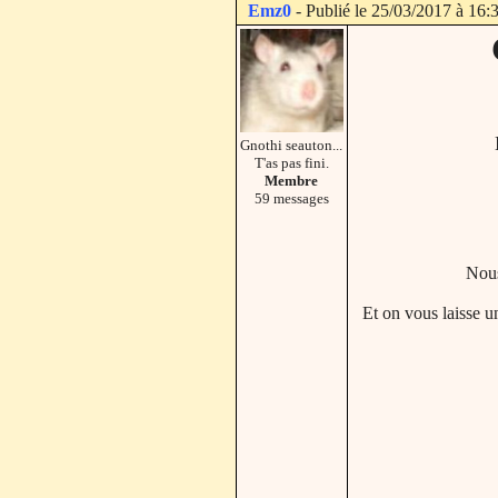
Emz0
- Publié le 25/03/2017 à 16:
Gnothi seauton...
T'as pas fini.
Membre
59 messages
Nous
Et on vous laisse u