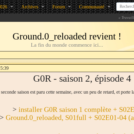
2026
Archives
Forum
Communauté
«
Travaill
Ground.0_reloaded revient !
La fin du monde commence ici...
55:39
G0R - saison 2, épisode 4
 seconde saison est paru cette semaine, avec un peu de retard, et porte l
>
installer G0R saison 1 complète + S02
>
Ground.0_reloaded, S01full + S02E01-04 (ar