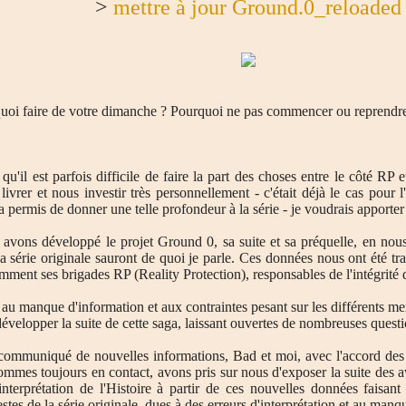
>
mettre à jour Ground.0_reloaded
uoi faire de votre dimanche ? Pourquoi ne pas commencer ou reprendr
u'il est parfois difficile de faire la part des choses entre le côté RP e
vrer et nous investir très personnellement - c'était déjà le cas pour l
i a permis de donner une telle profondeur à la série - je voudrais apporter
s avons développé le projet Ground 0, sa suite et sa préquelle, en nou
la série originale sauront de quoi je parle. Ces données nous ont été 
ment ses brigades RP (Reality Protection), responsables de l'intégrité d
es au manque d'information et aux contraintes pesant sur les différents
évelopper la suite de cette saga, laissant ouvertes de nombreuses questi
communiqué de nouvelles informations, Bad et moi, avec l'accord des 
mmes toujours en contact, avons pris sur nous d'exposer la suite des av
nterprétation de l'Histoire à partir de ces nouvelles données faisant
stes de la série originale, dues à des erreurs d'interprétation et au man