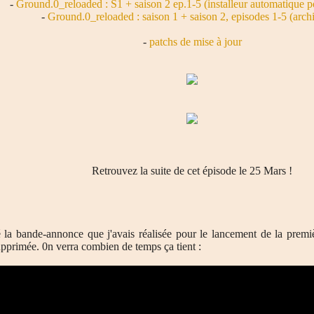
-
Ground.0_reloaded : S1 + saison 2 ep.1-5 (installeur automatique
-
Ground.0_reloaded : saison 1 + saison 2, episodes 1-5 (archi
-
patchs de mise à jour
Retrouvez la suite de cet épisode le 25 Mars !
é la bande-annonce que j'avais réalisée pour le lancement de la premiè
upprimée. 0n verra combien de temps ça tient :