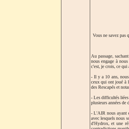
Vous ne savez pas q
Au passage, sachant q
nous engage à nous li
c'est, je crois, ce qu
- Il y a 10 ans, nou
ceux qui ont joué à 
des Rescapés et notam
- Les difficultés lié
plusieurs années de d
- L'AIR nous ayant 
avec lesquels nous so
d'Hydrox, et une réi
contradictions manife