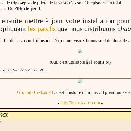
 et le triple-épisode pilote de la saison 2 - soit 18 épisodes au total
15-20h de jeu
fs =
!
ensuite mettre à jour votre installation pour
appliquant
les patchs
que nous distribuons
chaq
la fin de la saison 1 (épisode 15), de nouveaux bonus sont déblocables 
(0ui, c'est utilisable à là souris o/)
 fois le 29/09/2017 à 21:59:22.
Ground.0_reloaded
: c'est l'histoire d'un mec. Il prend un asce
-
http://hydrox-inc.com
-
29:58
/