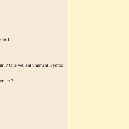
!
ions !
mitri ? Que veulent vraiment Hydrox,
oiler.?.