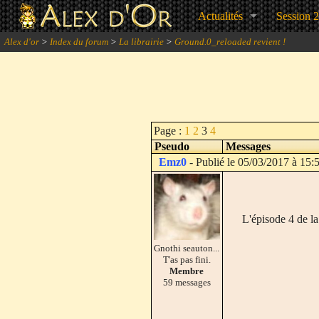
Actualités
Session 
Alex d'or
>
Index du forum
>
La librairie
>
Ground.0_reloaded revient !
Page :
1
2
3
4
Pseudo
Messages
Emz0
- Publié le 05/03/2017 à 15:
L'épisode 4 de la
Gnothi seauton...
T'as pas fini.
Membre
59 messages