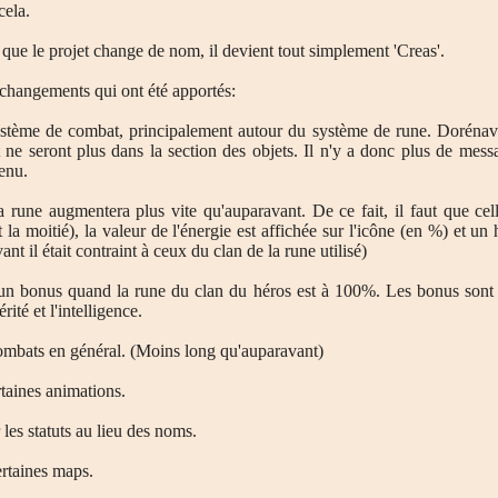
cela.
que le projet change de nom, il devient tout simplement 'Creas'.
 changements qui ont été apportés:
stème de combat, principalement autour du système de rune. Dorénavan
 ne seront plus dans la section des objets. Il n'y a donc plus de mess
enu.
la rune augmentera plus vite qu'auparavant. De ce fait, il faut que ce
it la moitié), la valeur de l'énergie est affichée sur l'icône (en %) et u
nt il était contraint à ceux du clan de la rune utilisé)
d'un bonus quand la rune du clan du héros est à 100%. Les bonus sont le
érité et l'intelligence.
ombats en général. (Moins long qu'auparavant)
taines animations.
 les statuts au lieu des noms.
ertaines maps.