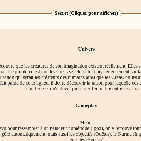
Secret (Cliquer pour afficher)
Univers
uvre que les créatures de son imagination existent réellement. Elles s
l. Le problème est que les Creas se téléportent mystérieusement sur la T
lisation qui serait les créateurs des humains ainsi que les Creas, on les
ait partie de cette lignée, il devra découvrir la raison pour laquelle ce
sur Terre et qu'il devra préserver l'équilibre entre ces 2 rac
Gameplay
Menu:
evu pour ressembler à un baladeur numérique (Ipod), on y retrouve toute
t géré automatiquement, mais aussi les objectifs (Quêtes), le Karma (I
réussites (Succès).