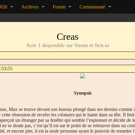
2026
Archives
Forum
Communauté
Creas
Acte 1 disponible sur Steam et Itch.io
7:53:55
Synopsis
euse, Max se trouve devant son bureau plongé dans ses dessins comme à so
 cette obsession de recréer les créatures qui le hante dans sa tête. Il fini
 aperçoit un étranger par sa fenêtre qui semble l’espionner et décide de le
l ne se doute pas, c’est qu’il est sur le point de se retrouver dans un con
té, et encore pire, il est la seule personne ayant le pouvoir de remettre l