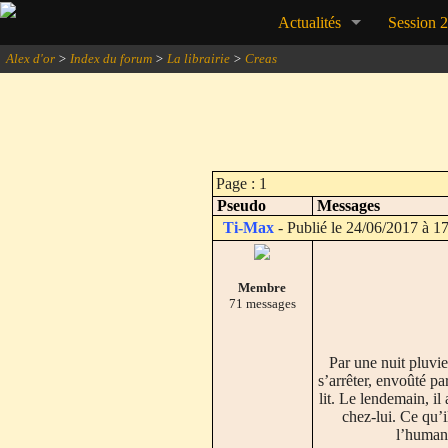
Actualités
Session 
Alex d'or
>
Index du forum
>
La librairie
>
Creas
Page : 1
Pseudo
Messages
Ti-Max
- Publié le 24/06/2017 à 1
Membre
71 messages
Par une nuit pluvi
s’arrêter, envoûté par
lit. Le lendemain, il
chez-lui. Ce qu’i
l’humani