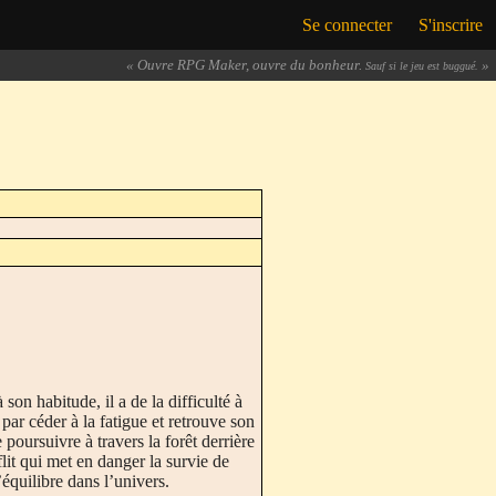
Se connecter
S'inscrire
«
Ouvre RPG Maker, ouvre du bonheur.
»
Sauf si le jeu est buggué.
n habitude, il a de la difficulté à
t par céder à la fatigue et retrouve son
 poursuivre à travers la forêt derrière
flit qui met en danger la survie de
’équilibre dans l’univers.