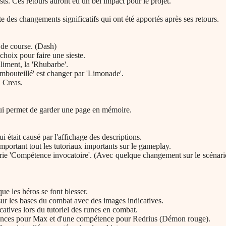
sts. Ces retours auront eu un bel impact pour le projet.
te des changements significatifs qui ont été apportés après ses retours.
 de course. (Dash)
choix pour faire une sieste.
liment, la 'Rhubarbe'.
mbouteillé' est changer par 'Limonade'.
 Creas.
qui permet de garder une page en mémoire.
i était causé par l'affichage des descriptions.
omportant tout les tutoriaux importants sur le gameplay.
orie 'Compétence invocatoire'. (Avec quelque changement sur le scénario,
ue les héros se font blesser.
 sur les bases du combat avec des images indicatives.
catives lors du tutoriel des runes en combat.
ences pour Max et d'une compétence pour Redrius (Démon rouge).