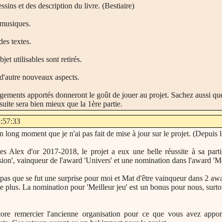
sins et des description du livre. (Bestiaire)
 musiques.
es textes.
jet utilisables sont retirés.
 d'autre nouveaux aspects.
gements apportés donneront le goût de jouer au projet. Sachez aussi que
suite sera bien mieux que la 1ère partie.
3:57:33
 un long moment que je n'ai pas fait de mise à jour sur le projet. (Depuis
les Alex d'or 2017-2018, le projet a eux une belle réussite à sa part
n', vainqueur de l'award 'Univers' et une nomination dans l'award 'Mei
pas que se fut une surprise pour moi et Mat d'être vainqueur dans 2 awa
le plus. La nomination pour 'Meilleur jeu' est un bonus pour nous, surtou
re remercier l'ancienne organisation pour ce que vous avez apport