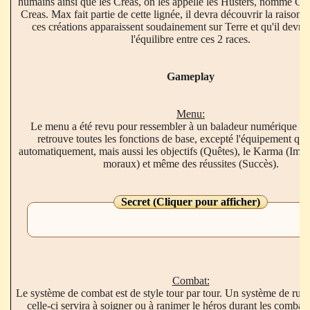
humains ainsi que les Creas, on les appelle les Husters, nommé Cré
Creas. Max fait partie de cette lignée, il devra découvrir la raison 
ces créations apparaissent soudainement sur Terre et qu'il devra
l'équilibre entre ces 2 races.
Gameplay
Menu:
Le menu a été revu pour ressembler à un baladeur numérique (I
retrouve toutes les fonctions de base, excepté l'équipement qui 
automatiquement, mais aussi les objectifs (Quêtes), le Karma (Impa
moraux) et même des réussites (Succès).
Secret (Cliquer pour afficher)
Combat:
Le système de combat est de style tour par tour. Un système de rune 
celle-ci servira à soigner ou à ranimer le héros durant les combats