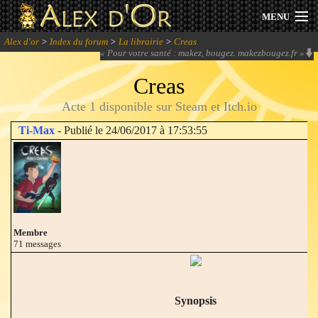
MENU
Alex d'or
>
Index du forum
>
La librairie
>
Creas
Actualités
«
Pour votre santé : makez, bougez. makezbougez.fr
»
Creas
Session 2026
Acte 1 disponible sur Steam et Itch.io
Archives
Ti-Max
- Publié le 24/06/2017 à 17:53:55
Forum
Communauté
Membre
71 messages
Se connecter
S'inscrire
Synopsis