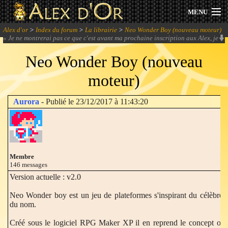
MENU
Alex d'or
>
Index du forum
>
La librairie
>
Neo Wonder Boy (nouveau moteur)
Actualités
«
Je ne montrerai pas ce que c'est avant ma prochaine inscription aux Alex, je
veux que ça vous pète à laggle ! XD pète = explose hein...
» -
Aurora-XP
Neo Wonder Boy (nouveau
Session 2026
moteur)
Archives
Aurora
- Publié le 23/12/2017 à 11:43:20
Forum
Communauté
Membre
146 messages
Version actuelle : v2.0
Se connecter
Neo Wonder boy est un jeu de plateformes s'inspirant du célèbr
du nom.
S'inscrire
Créé sous le logiciel RPG Maker XP il en reprend le concept orig