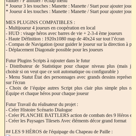
valider / F annuler / échap menu
* Joueur 3 les touches : Manette : Manette / Start pour ajouter joueu
* Joueur 4 les touches : Manette : Manette / Start pour ajouter joueu
MES PLUGINS COMPATIBLES :
- Multijoueur 4 joueurs en coopération en local
- HUD : visage héros avec barres de vie + 2-3-4 ème joueurs
- Haute Définition : 1920x1080 map de 40x24 sur tout l’écran
- Compas de Navigation (pour guider le joueur sur la direction à pre
- Déplacement Diagonale possible pour les joueurs
Futur Plugins Scripts à rajouter dans le futur
- Distributeur de Statistique pour chaque niveau plus (mais j’a
choisir si on veut que ce soit automatique ou configurable )
- Menu Statut État des personnages avec grands dessins représenta
sur l'écran
- Choix de l’équipe autres Script plus clair plus simple plus rap
Équipe et chaque héros pour chaque joueur
Futur Travail du réalisateur du projet :
- Créer Histoire Scénario Dialogue
- Créer PLANCHE BATTLERS action de combats des 9 Héros et de
- Créer les Paysages Tilesets Avec éléments décor grand format
## LES 9 HÉROS de l'équipage du Chapeau de Paille :