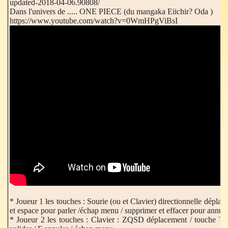
updated-2018-04-06.90808/
Dans l'univers de ..... ONE PIECE (du mangaka Eiichir? Oda )
https://www.youtube.com/watch?v=0WmHPgViBsI
* Joueur 1 les touches : Sourie (ou et Clavier) directionnelle dépla
et espace pour parler /échap menu / supprimer et effacer pour annula
* Joueur 2 les touches : Clavier : ZQSD déplacement / touche T p