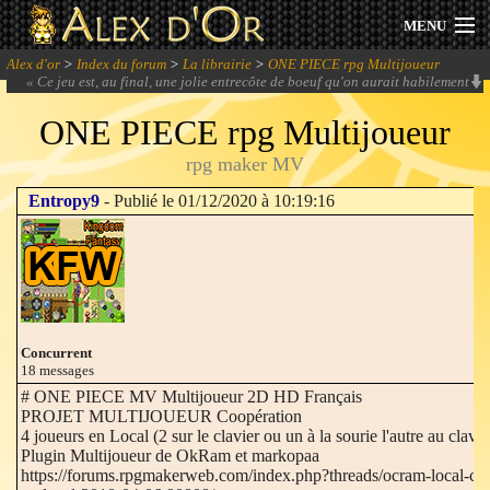
MENU
Alex d'or
>
Index du forum
>
La librairie
>
ONE PIECE rpg Multijoueur
Actualités
«
Ce jeu est, au final, une jolie entrecôte de boeuf qu'on aurait habilement
cuite, mais que d'un seul côté.
» -
Odin
ONE PIECE rpg Multijoueur
Session 2026
rpg maker MV
Archives
Entropy9
- Publié le 01/12/2020 à 10:19:16
Forum
Communauté
Concurrent
18 messages
Se connecter
# ONE PIECE MV Multijoueur 2D HD Français
PROJET MULTIJOUEUR Coopération
4 joueurs en Local (2 sur le clavier ou un à la sourie l'autre au clavi
S'inscrire
Plugin Multijoueur de OkRam et markopaa
https://forums.rpgmakerweb.com/index.php?threads/ocram-local-co