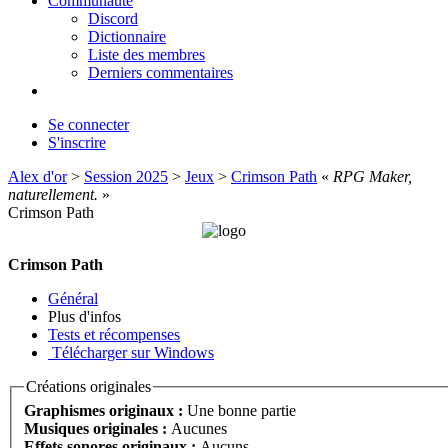
Communauté
Discord
Dictionnaire
Liste des membres
Derniers commentaires
Se connecter
S'inscrire
Alex d'or
>
Session 2025
>
Jeux
>
Crimson Path
«
RPG Maker,
naturellement.
»
Crimson Path
Crimson Path
Général
Plus d'infos
Tests et récompenses
Télécharger sur Windows
Créations originales
Graphismes originaux :
Une bonne partie
Musiques originales :
Aucunes
Effets sonores originaux :
Aucuns