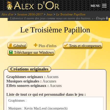
MENU
Alex d'or
>
Session 2016-2017
>
Jeux
>
Le Troisième Papillon
Actualités
«
Lidenvice il ouvre des jeux comme nous on ouvre des huitres.
» -
Élogio
Le Troisième Papillon
Session 2026
Archives
Général
Plus d'infos
Tests et récompenses
Télécharger sur Windows
Forum
Communauté
Créations originales
Graphismes originaux :
Aucuns
Musiques originales :
Aucunes
Effets sonores originaux :
Aucuns
Se connecter
Liste de tout ce qui est personnalisé dans le jeu :
S'inscrire