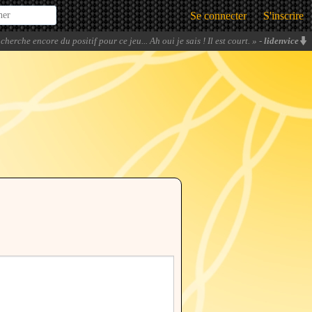
Se connecter
S'inscrire
 cherche encore du positif pour ce jeu... Ah oui je sais ! Il est court.
» -
lidenvice