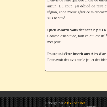
L'envie de faire quelque chose de différ
aucun. Du coup, j'ai décidé de faire q
région, et de mieux gérer ce microcosme. Aussi, le jeu me permet de tester quelques nouveaux thèmes et un ton parfois plus sombre que ce
suis habitué
Quels awards vous tiennent le plus 
Comme d'habitude, tout ce qui est lié à 
mes jeux.
Pourquoi s'être inscrit aux Alex d'o
Pour avoir des avis sur le jeu et des idé
.
Hébergé par
AlexZone.net
.