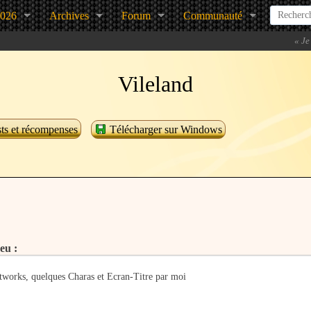
2026
Archives
Forum
Communauté
«
Je
Vileland
ts et récompenses
Télécharger sur Windows
eu :