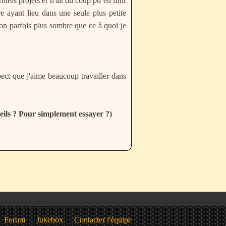
iers projets et n'ait du coup pu en finir
e ayant lieu dans une seule plus petite
spect que j'aime beaucoup travailler dans
eils ? Pour simplement essayer ?)
Forum
Jukebox
Contacter l'équipe