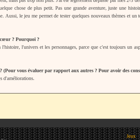
ent, mais pas trop non plus. J'ai été légèrement dépassé par mes 2-3 dern
uelque chose de plus petit. Pas une grande aventure, juste une histoir
 à quoi je
à cœur ? Pourquoi ?
l'histoire, l'univers et les personnages, parce que c'est toujours un a
r ? (Pour vous évaluer par rapport aux autres ? Pour avoir des cons
es d'améliorations.
Jeux