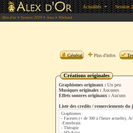
Actualités
Session 
Alex d'or
>
Session 2019
>
Jeux
>
Vileland
Général
Plus d'infos
Tes
Créations originales
Graphismes originaux :
Un peu
Musiques originales :
Aucunes
Effets sonores originaux :
Aucuns
Liste des credits / remerciements du j