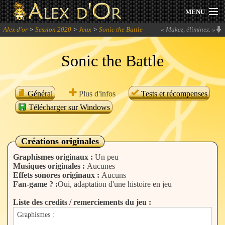
MENU
Alex d'or
>
Session 2020
>
Jeux
>
Sonic the Battle
«
Makez, éliminez.
»
Actualités
Sonic the Battle
Session 2026
Archives
Général
Plus d'infos
Tests et récompenses
Télécharger sur Windows
Forum
Communauté
Créations originales
Graphismes originaux :
Un peu
Musiques originales :
Aucunes
Effets sonores originaux :
Aucuns
Se connecter
Fan-game ? :
Oui, adaptation d'une histoire en jeu
Liste des credits / remerciements du jeu :
S'inscrire