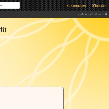
Se connecter
S'inscrire
«
Makez, éliminez.
»
dit