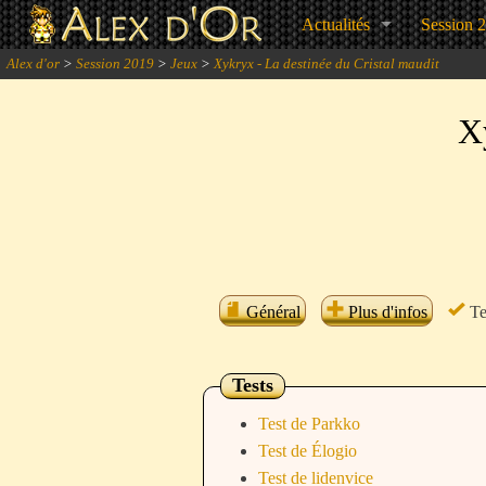
Actualités
Session 
Alex d'or
>
Session 2019
>
Jeux
>
Xykryx - La destinée du Cristal maudit
Xy
Général
Plus d'infos
Te
Tests
Test de Parkko
Test de Élogio
Test de lidenvice