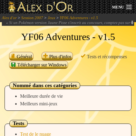
MENU
Alex d'or
>
Session 2007
>
Jeux
>
YF06 Adventures - v1.5
Actualités
«
Si un Pokémon version Jaune Pisse s'inscrit au concours, comptez pas sur
moi pour le valoriser.
» -
Elogio
YF06 Adventures - v1.5
Session 2026
Archives
Général
Plus d'infos
Tests et récompenses
Télécharger sur Windows
Forum
Communauté
Nommé dans ces catégories
Meilleure durée de vie
Meilleurs mini-jeux
Se connecter
Tests
S'inscrire
Test de le nuage