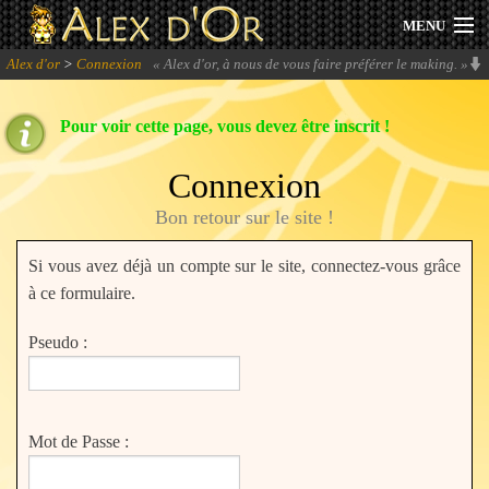
MENU
Alex d'or
>
Connexion
«
Alex d'or, à nous de vous faire préférer le making.
»
Actualités
Pour voir cette page, vous devez être inscrit !
Session 2026
Connexion
Archives
Bon retour sur le site !
Forum
Si vous avez déjà un compte sur le site, connectez-vous grâce
Communauté
à ce formulaire.
Pseudo :
Se connecter
Mot de Passe :
S'inscrire