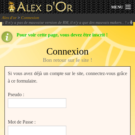
MENU
Alex d'or
>
Connexion
Actualités
«
Il n'y a pas de mauvaise version de RM, il n'y a que des mauvais makers... !
»
Pour voir cette page, vous devez être inscrit !
Session 2026
Connexion
Archives
Bon retour sur le site !
Forum
Si vous avez déjà un compte sur le site, connectez-vous grâce
Communauté
à ce formulaire.
Pseudo :
Se connecter
Mot de Passe :
S'inscrire