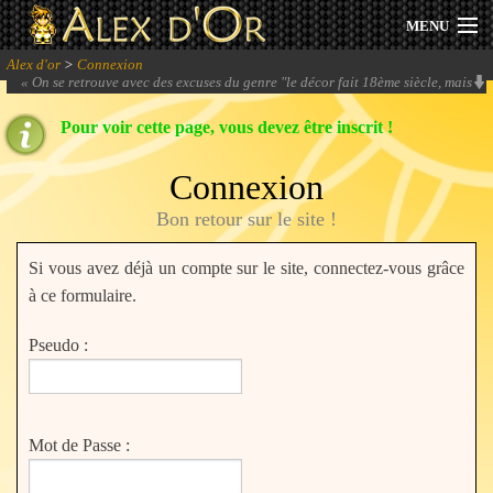
MENU
Alex d'or
>
Connexion
Actualités
«
On se retrouve avec des excuses du genre "le décor fait 18ème siècle, mais
imaginez que ça se passe dans le futur s'il vous plait".
» -
Roi of the Suisse
Pour voir cette page, vous devez être inscrit !
Session 2026
Connexion
Archives
Bon retour sur le site !
Forum
Si vous avez déjà un compte sur le site, connectez-vous grâce
Communauté
à ce formulaire.
Pseudo :
Se connecter
Mot de Passe :
S'inscrire