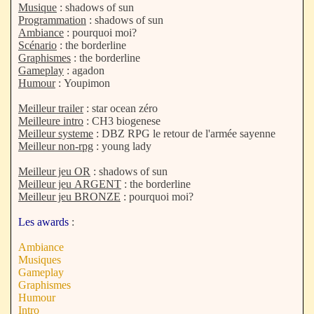
Musique
: shadows of sun
Programmation
: shadows of sun
Ambiance
: pourquoi moi?
Scénario
: the borderline
Graphismes
: the borderline
Gameplay
: agadon
Humour
: Youpimon
Meilleur trailer
: star ocean zéro
Meilleure intro
: CH3 biogenese
Meilleur systeme
: DBZ RPG le retour de l'armée sayenne
Meilleur non-rpg
: young lady
Meilleur jeu OR
: shadows of sun
Meilleur jeu ARGENT
: the borderline
Meilleur jeu BRONZE
: pourquoi moi?
Les awards
:
Ambiance
Musiques
Gameplay
Graphismes
Humour
Intro