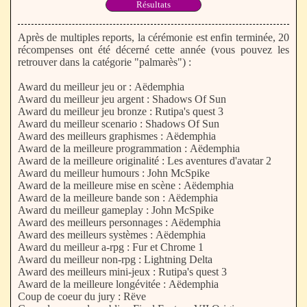
Résultats
Après de multiples reports, la cérémonie est enfin terminée, 20
récompenses ont été décerné cette année (vous pouvez les
retrouver dans la catégorie "palmarès") :
Award du meilleur jeu or : Aëdemphia
Award du meilleur jeu argent : Shadows Of Sun
Award du meilleur jeu bronze : Rutipa's quest 3
Award du meilleur scenario : Shadows Of Sun
Award des meilleurs graphismes : Aëdemphia
Award de la meilleure programmation : Aëdemphia
Award de la meilleure originalité : Les aventures d'avatar 2
Award du meilleur humours : John McSpike
Award de la meilleure mise en scène : Aëdemphia
Award de la meilleure bande son : Aëdemphia
Award du meilleur gameplay : John McSpike
Award des meilleurs personnages : Aëdemphia
Award des meilleurs systèmes : Aëdemphia
Award du meilleur a-rpg : Fur et Chrome 1
Award du meilleur non-rpg : Lightning Delta
Award des meilleurs mini-jeux : Rutipa's quest 3
Award de la meilleure longévitée : Aëdemphia
Coup de coeur du jury : Rëve