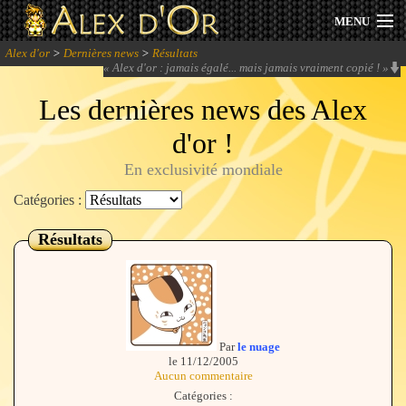
MENU
Alex d'or
>
Dernières news
>
Résultats
Actualités
«
Alex d'or : jamais égalé... mais jamais vraiment copié !
»
Les dernières news des Alex
Session 2026
d'or !
Archives
En exclusivité mondiale
Forum
Catégories :
Résultats
Communauté
Se connecter
Par
le nuage
le 11/12/2005
S'inscrire
Aucun commentaire
Catégories :