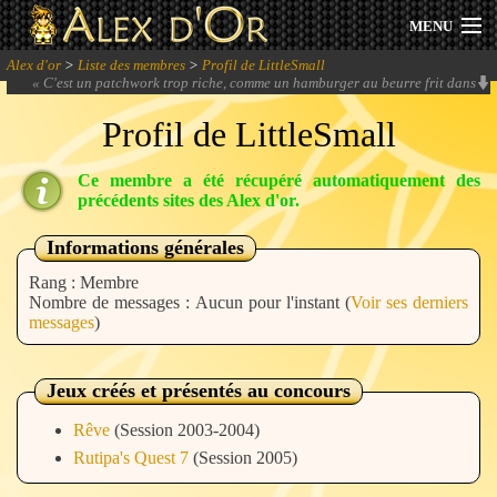
MENU
Alex d'or
>
Liste des membres
>
Profil de LittleSmall
Actualités
«
C'est un patchwork trop riche, comme un hamburger au beurre frit dans
l'huile et saupoudré de sucre glace.
» -
Roi of the Suisse
Profil de LittleSmall
Session 2026
Ce membre a été récupéré automatiquement des
Archives
précédents sites des Alex d'or.
Forum
Informations générales
Rang : Membre
Communauté
Nombre de messages : Aucun pour l'instant (
Voir ses derniers
messages
)
Jeux créés et présentés au concours
Se connecter
Rêve
(Session 2003-2004)
S'inscrire
Rutipa's Quest 7
(Session 2005)