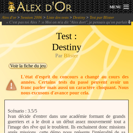
MENU
Alex d'or
>
Session 2006
>
Liste des tests
>
Destiny
>
Test par Blister
Actualités
«
C'est pas toi Alex ? :o Moi on m'a dit "Alex dort", je pensais qu'on parlait
de toi, du coup je faisais attention à pas faire de bruit.
» -
Le Kno
Test :
Session 2026
Destiny
Archives
Par
Blister
Forum
Voir la fiche du jeu
L'état d'esprit du concours a changé au cours des
Communauté
années. Certains tests du passé peuvent avoir un
franc parler mais aussi un caractère choquant. Nous
nous excusons d'avance pour cela.
Se connecter
Scénario : 3.5/5
Ivan décide d'entrer dans une académie formant de grands
S'inscrire
guerriers et a le droit a un début assez mouvementé tout a
l'image des rêve qui le troublent. Ils enchainent donc missions
après missions, cette démo nous présente l'intégralité de sa