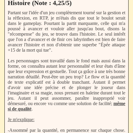
Histoire (Note : 4,25/5)
Partant sur l'idée d'un jeu complètement tourné sur la gestion et
la réflexion, en RTP, je m'étais dis que tout le boulot serait
dans le gameplay. Pourtant la partit marquante, celle qui m'a
poussé à avancer et vouloir aller jusqu'au bout, disons la
"récompense" du jeu, se trouve dans l'histoire. Le seul intérêt
que l'on a d'avancer et de finir ces labyrinthes est bien de faire
avancer l'histoire et non d'obtenir une superbe "Épée attaque
+15 de la mort qui tue".
Les personnages sont travaillé dans le fond mais aussi dans la
forme, on connaîtra autant leur personnalité et leur états d'âme
que leur expression et gestuelle. Tout ça grâce à une très bonne
narration détaillé. Peut-être un peu trop? Le flow et la quantité
de texte explicatif est à double tranchant. Autant il permet
d'avoir une idée précise et de plonger le joueur dans
l'imaginaire et sa magie, nous prenant en haleine durant tout le
jeu. Autant il peut assommer, paraître inapproprié voir
démesuré, ou encore vu comme une solution de facilité;
même
si de qualité
.
Je m'explique:
-Assommé par la quantité, en permanence sur chaque chose.