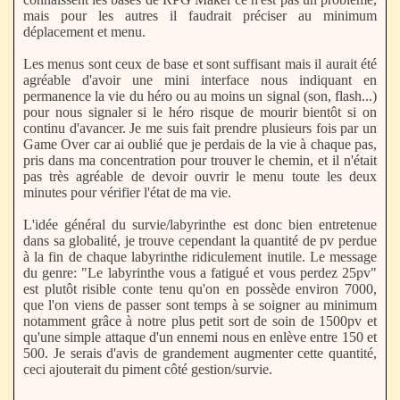
mais pour les autres il faudrait préciser au minimum
déplacement et menu.
Les menus sont ceux de base et sont suffisant mais il aurait été
agréable d'avoir une mini interface nous indiquant en
permanence la vie du héro ou au moins un signal (son, flash...)
pour nous signaler si le héro risque de mourir bientôt si on
continu d'avancer. Je me suis fait prendre plusieurs fois par un
Game Over car ai oublié que je perdais de la vie à chaque pas,
pris dans ma concentration pour trouver le chemin, et il n'était
pas très agréable de devoir ouvrir le menu toute les deux
minutes pour vérifier l'état de ma vie.
L'idée général du survie/labyrinthe est donc bien entretenue
dans sa globalité, je trouve cependant la quantité de pv perdue
à la fin de chaque labyrinthe ridiculement inutile. Le message
du genre: "Le labyrinthe vous a fatigué et vous perdez 25pv"
est plutôt risible conte tenu qu'on en possède environ 7000,
que l'on viens de passer sont temps à se soigner au minimum
notamment grâce à notre plus petit sort de soin de 1500pv et
qu'une simple attaque d'un ennemi nous en enlève entre 150 et
500. Je serais d'avis de grandement augmenter cette quantité,
ceci ajouterait du piment côté gestion/survie.