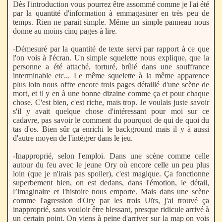
Dès l'introduction vous pourrez être assommé comme je l'ai été
par la quantité d'information à emmagasiner en très peu de
temps. Rien ne parait simple. Même un simple panneau nous
donne au moins cinq pages à lire.
-Démesuré par la quantité de texte servi par rapport à ce que
l'on vois à l'écran. Un simple squelette nous explique, que la
personne a été attaché, torturé, brûlé dans une souffrance
interminable etc... Le même squelette à la même apparence
plus loin nous offre encore trois pages détaillé d'une scène de
mort, et il y en à une bonne dizaine comme ça et pour chaque
chose. C'est bien, c'est riche, mais trop. Je voulais juste savoir
s'il y avait quelque chose d'intéressant pour moi sur ce
cadavre, pas savoir le comment du pourquoi de qui de quoi du
tas d'os. Bien sûr ça enrichi le background mais il y à aussi
d'autre moyen de l'intégrer dans le jeu.
-Inapproprié, selon l'emploi. Dans une scène comme celle
autour du feu avec le jeune Ory où encore celle un peu plus
loin (que je n'irais pas spoiler), c'est magique. Ça fonctionne
superbement bien, on est dedans, dans l'émotion, le détail,
l’imaginaire et l'histoire nous emporte. Mais dans une scène
comme l'agression d'Ory par les trois Uïrs, j'ai trouvé ça
inapproprié, sans vouloir être blessant, presque ridicule arrivé à
un certain point. On viens à peine d'arriver sur la map on vois