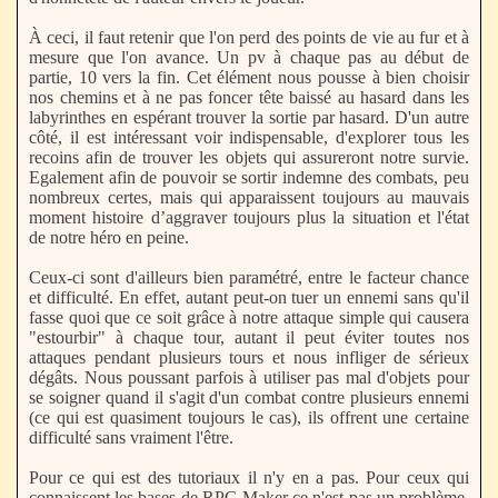
À ceci, il faut retenir que l'on perd des points de vie au fur et à
mesure que l'on avance. Un pv à chaque pas au début de
partie, 10 vers la fin. Cet élément nous pousse à bien choisir
nos chemins et à ne pas foncer tête baissé au hasard dans les
labyrinthes en espérant trouver la sortie par hasard. D'un autre
côté, il est intéressant voir indispensable, d'explorer tous les
recoins afin de trouver les objets qui assureront notre survie.
Egalement afin de pouvoir se sortir indemne des combats, peu
nombreux certes, mais qui apparaissent toujours au mauvais
moment histoire d’aggraver toujours plus la situation et l'état
de notre héro en peine.
Ceux-ci sont d'ailleurs bien paramétré, entre le facteur chance
et difficulté. En effet, autant peut-on tuer un ennemi sans qu'il
fasse quoi que ce soit grâce à notre attaque simple qui causera
"estourbir" à chaque tour, autant il peut éviter toutes nos
attaques pendant plusieurs tours et nous infliger de sérieux
dégâts. Nous poussant parfois à utiliser pas mal d'objets pour
se soigner quand il s'agit d'un combat contre plusieurs ennemi
(ce qui est quasiment toujours le cas), ils offrent une certaine
difficulté sans vraiment l'être.
Pour ce qui est des tutoriaux il n'y en a pas. Pour ceux qui
connaissent les bases de RPG Maker ce n'est pas un problème,