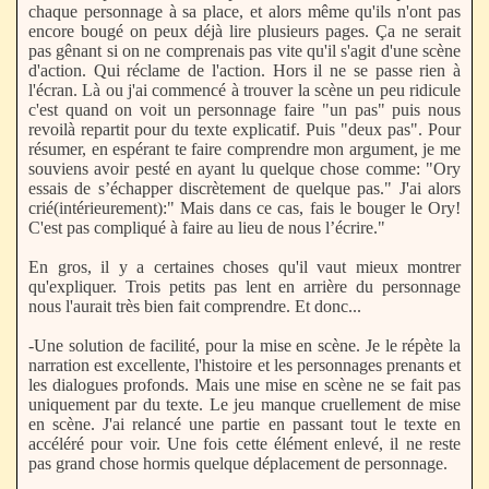
chaque personnage à sa place, et alors même qu'ils n'ont pas
encore bougé on peux déjà lire plusieurs pages. Ça ne serait
pas gênant si on ne comprenais pas vite qu'il s'agit d'une scène
d'action. Qui réclame de l'action. Hors il ne se passe rien à
l'écran. Là ou j'ai commencé à trouver la scène un peu ridicule
c'est quand on voit un personnage faire "un pas" puis nous
revoilà repartit pour du texte explicatif. Puis "deux pas". Pour
résumer, en espérant te faire comprendre mon argument, je me
souviens avoir pesté en ayant lu quelque chose comme: "Ory
essais de s’échapper discrètement de quelque pas." J'ai alors
crié(intérieurement):" Mais dans ce cas, fais le bouger le Ory!
C'est pas compliqué à faire au lieu de nous l’écrire."
En gros, il y a certaines choses qu'il vaut mieux montrer
qu'expliquer. Trois petits pas lent en arrière du personnage
nous l'aurait très bien fait comprendre. Et donc...
-Une solution de facilité, pour la mise en scène. Je le répète la
narration est excellente, l'histoire et les personnages prenants et
les dialogues profonds. Mais une mise en scène ne se fait pas
uniquement par du texte. Le jeu manque cruellement de mise
en scène. J'ai relancé une partie en passant tout le texte en
accéléré pour voir. Une fois cette élément enlevé, il ne reste
pas grand chose hormis quelque déplacement de personnage.