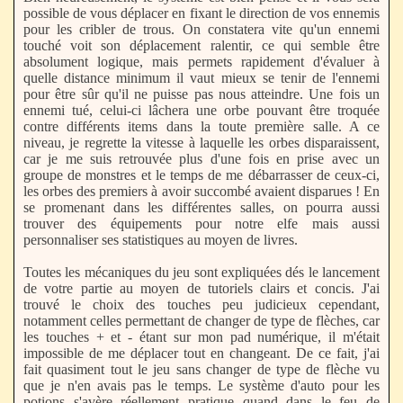
possible de vous déplacer en fixant le direction de vos ennemis
pour les cribler de trous. On constatera vite qu'un ennemi
touché voit son déplacement ralentir, ce qui semble être
absolument logique, mais permets rapidement d'évaluer à
quelle distance minimum il vaut mieux se tenir de l'ennemi
pour être sûr qu'il ne puisse pas nous atteindre. Une fois un
ennemi tué, celui-ci lâchera une orbe pouvant être troquée
contre différents items dans la toute première salle. A ce
niveau, je regrette la vitesse à laquelle les orbes disparaissent,
car je me suis retrouvée plus d'une fois en prise avec un
groupe de monstres et le temps de me débarrasser de ceux-ci,
les orbes des premiers à avoir succombé avaient disparues ! En
se promenant dans les différentes salles, on pourra aussi
trouver des équipements pour notre elfe mais aussi
personnaliser ses statistiques au moyen de livres.
Toutes les mécaniques du jeu sont expliquées dés le lancement
de votre partie au moyen de tutoriels clairs et concis. J'ai
trouvé le choix des touches peu judicieux cependant,
notamment celles permettant de changer de type de flèches, car
les touches + et - étant sur mon pad numérique, il m'était
impossible de me déplacer tout en changeant. De ce fait, j'ai
fait quasiment tout le jeu sans changer de type de flèche vu
que je n'en avais pas le temps. Le système d'auto pour les
potions s'avère réellement pratique quand dans le feu de