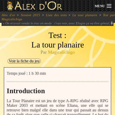
MENU
Alex d'or
>
Session 2015
>
Liste des tests
>
La tour planaire
>
Test pa
Actualités
Magicalichigo
«
On m'avait vendu le truc en mode : t'vas voir, avec Elogio ça va être génial,
y'aura rien à faire.
» -
Zexion
Session 2026
Test :
La tour planaire
Archives
Par
Magicalichigo
Forum
Voir la fiche du jeu
Communauté
Temps joué : 1 h 30 min
Introduction
Se connecter
La Tour Planaire est un jeu de type A-RPG réalisé avec RPG
S'inscrire
Maker 2003 et mettant en scène Eliana, une elfe qui se
retrouve bien malgré elle dans une tour qui passait au dessus
de sa forêt alors que celle-ci chassait tranquillement. Le but du