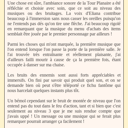
Une chose est sûre, l'ambiance sonore de la Tour Planaire a été
réfléchie et choisie avec soin, que ce soit au niveau des
musiques ou des bruitages. La voix d'Eliana contribue
beaucoup à l'immersion sans nous casser les oreilles puisqu'on
ne l'entends pas dés qu'on tire une flèche. J'ai beaucoup rigolé
en remarquant que la musique du menu d'achats des items
semblait être jouée par le premier personnage par ailleurs !
Parmi les choses qui m'ont marquée, la première musique que
l'on entend lorsque l'on passe la porte de la première salle. Je
l'ai trouvée très entraînante et réellement plaisante, j'ai
d'ailleurs failli mourir à cause de ça la première fois, étant
occupée à danser sur ma chaise.
Les bruits des ennemis sont aussi forts appréciables et
immersifs. On fini par savoir qui produit quel son, et on se
demande bien où peut s'être téléporté ce fichu fantôme qui
nous harcelait quelques instants plus tôt.
Un bémol cependant sur le bruit de montée de niveau que l'on
entend pas du tout dans le feu d'action, tant et si bien que c'est
seulement au niveau 3 que je me suis rendue compte que
j'avais uppé ! Un message ou une musique qui se ferait plus
remarquer pourrait arranger ça facilement !