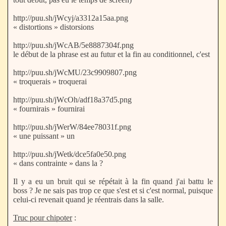
http://puu.sh/jWcyj/a3312a15aa.png
« distortions » distorsions
http://puu.sh/jWcAB/5e8887304f.png
le début de la phrase est au futur et la fin au conditionnel, c'est
http://puu.sh/jWcMU/23c9909807.png
« troquerais » troquerai
http://puu.sh/jWcOh/adf18a37d5.png
« fournirais » fournirai
http://puu.sh/jWerW/84ee78031f.png
« une puissant » un
http://puu.sh/jWetk/dce5fa0e50.png
« dans contrainte » dans la ?
Il y a eu un bruit qui se répétait à la fin quand j'ai battu le
boss ? Je ne sais pas trop ce que s'est et si c'est normal, puisque
celui-ci revenait quand je réentrais dans la salle.
Truc pour chipoter
: