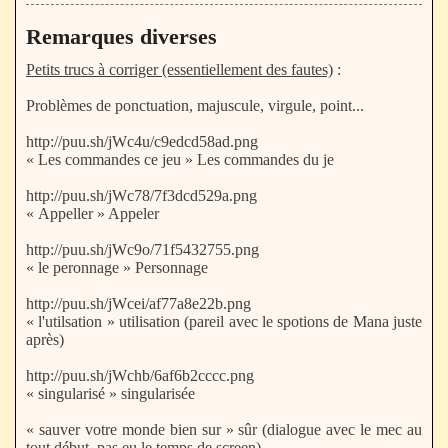
Remarques diverses
Petits trucs à corriger (essentiellement des fautes)
:
Problèmes de ponctuation, majuscule, virgule, point...
http://puu.sh/jWc4u/c9edcd58ad.png
« Les commandes ce jeu » Les commandes du je
http://puu.sh/jWc78/7f3dcd529a.png
« Appeller » Appeler
http://puu.sh/jWc9o/71f5432755.png
« le peronnage » Personnage
http://puu.sh/jWcei/af77a8e22b.png
« l'utilsation » utilisation (pareil avec le spotions de Mana juste
après)
http://puu.sh/jWchb/6af6b2cccc.png
« singularisé » singularisée
« sauver votre monde bien sur » sûr (dialogue avec le mec au
tout début, pas eu le temps de screen)