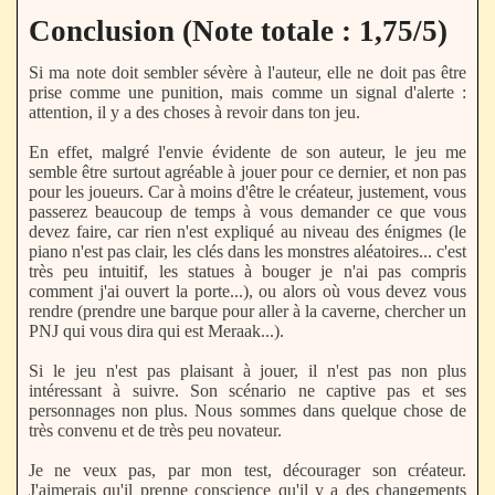
Conclusion (Note totale : 1,75/5)
Si ma note doit sembler sévère à l'auteur, elle ne doit pas être
prise comme une punition, mais comme un signal d'alerte :
attention, il y a des choses à revoir dans ton jeu.
En effet, malgré l'envie évidente de son auteur, le jeu me
semble être surtout agréable à jouer pour ce dernier, et non pas
pour les joueurs. Car à moins d'être le créateur, justement, vous
passerez beaucoup de temps à vous demander ce que vous
devez faire, car rien n'est expliqué au niveau des énigmes (le
piano n'est pas clair, les clés dans les monstres aléatoires... c'est
très peu intuitif, les statues à bouger je n'ai pas compris
comment j'ai ouvert la porte...), ou alors où vous devez vous
rendre (prendre une barque pour aller à la caverne, chercher un
PNJ qui vous dira qui est Meraak...).
Si le jeu n'est pas plaisant à jouer, il n'est pas non plus
intéressant à suivre. Son scénario ne captive pas et ses
personnages non plus. Nous sommes dans quelque chose de
très convenu et de très peu novateur.
Je ne veux pas, par mon test, décourager son créateur.
J'aimerais qu'il prenne conscience qu'il y a des changements