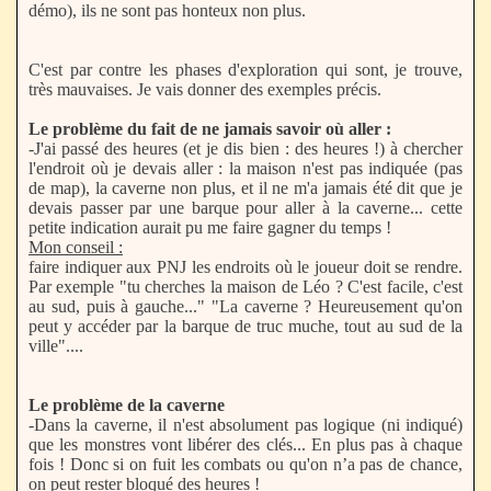
démo), ils ne sont pas honteux non plus.
C'est par contre les phases d'exploration qui sont, je trouve,
très mauvaises. Je vais donner des exemples précis.
Le problème du fait de ne jamais savoir où aller :
-J'ai passé des heures (et je dis bien : des heures !) à chercher
l'endroit où je devais aller : la maison n'est pas indiquée (pas
de map), la caverne non plus, et il ne m'a jamais été dit que je
devais passer par une barque pour aller à la caverne... cette
petite indication aurait pu me faire gagner du temps !
Mon conseil :
faire indiquer aux PNJ les endroits où le joueur doit se rendre.
Par exemple "tu cherches la maison de Léo ? C'est facile, c'est
au sud, puis à gauche..." "La caverne ? Heureusement qu'on
peut y accéder par la barque de truc muche, tout au sud de la
ville"....
Le problème de la caverne
-Dans la caverne, il n'est absolument pas logique (ni indiqué)
que les monstres vont libérer des clés... En plus pas à chaque
fois ! Donc si on fuit les combats ou qu'on n’a pas de chance,
on peut rester bloqué des heures !