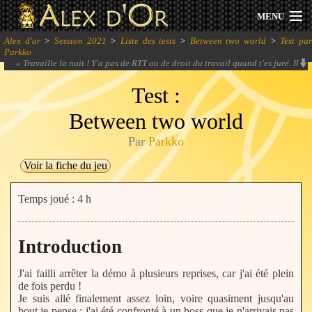
MENU
Alex d'or
>
Session 2021
>
Liste des tests
>
Between two world
>
Test pa
Actualités
Parkko
«
Travaille la nuit ! Y'a pas de RTT ou de droit du travail quand t'es juré. Il
faut juste des tests, toujours des tests, encore des tests.
» -
Parkko
Session 2026
Test :
Between two world
Archives
Par
Parkko
Forum
Voir la fiche du jeu
Communauté
Temps joué : 4 h
Introduction
Se connecter
J'ai failli arrêter la démo à plusieurs reprises, car j'ai été plein
S'inscrire
de fois perdu !
Je suis allé finalement assez loin, voire quasiment jusqu'au
bout je pense : j'ai été confronté à un boss que je n'arrivais pas