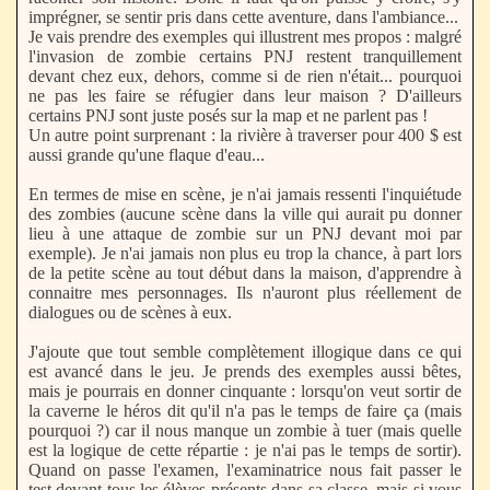
imprégner, se sentir pris dans cette aventure, dans l'ambiance...
Je vais prendre des exemples qui illustrent mes propos : malgré
l'invasion de zombie certains PNJ restent tranquillement
devant chez eux, dehors, comme si de rien n'était... pourquoi
ne pas les faire se réfugier dans leur maison ? D'ailleurs
certains PNJ sont juste posés sur la map et ne parlent pas !
Un autre point surprenant : la rivière à traverser pour 400 $ est
aussi grande qu'une flaque d'eau...
En termes de mise en scène, je n'ai jamais ressenti l'inquiétude
des zombies (aucune scène dans la ville qui aurait pu donner
lieu à une attaque de zombie sur un PNJ devant moi par
exemple). Je n'ai jamais non plus eu trop la chance, à part lors
de la petite scène au tout début dans la maison, d'apprendre à
connaitre mes personnages. Ils n'auront plus réellement de
dialogues ou de scènes à eux.
J'ajoute que tout semble complètement illogique dans ce qui
est avancé dans le jeu. Je prends des exemples aussi bêtes,
mais je pourrais en donner cinquante : lorsqu'on veut sortir de
la caverne le héros dit qu'il n'a pas le temps de faire ça (mais
pourquoi ?) car il nous manque un zombie à tuer (mais quelle
est la logique de cette répartie : je n'ai pas le temps de sortir).
Quand on passe l'examen, l'examinatrice nous fait passer le
test devant tous les élèves présents dans sa classe, mais si vous