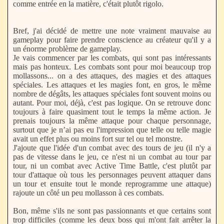
comme entrée en la matière, c'était plutôt rigolo.
Bref, j'ai décidé de mettre une note vraiment mauvaise au
gameplay pour faire prendre conscience au créateur qu'il y a
un énorme problème de gameplay.
Je vais commencer par les combats, qui sont pas intéressants
mais pas honteux. Les combats sont pour moi beaucoup trop
mollassons... on a des attaques, des magies et des attaques
spéciales. Les attaques et les magies font, en gros, le même
nombre de dégâts, les attaques spéciales font souvent moins ou
autant. Pour moi, déjà, c'est pas logique. On se retrouve donc
toujours à faire quasiment tout le temps la même action. Je
prenais toujours la même attaque pour chaque personnage,
surtout que je n’ai pas eu l'impression que telle ou telle magie
avait un effet plus ou moins fort sur tel ou tel monstre.
J'ajoute que l'idée d'un combat avec des tours de jeu (il n'y a
pas de vitesse dans le jeu, ce n'est ni un combat au tour par
tour, ni un combat avec Active Time Battle, c'est plutôt par
tour d'attaque où tous les personnages peuvent attaquer dans
un tour et ensuite tout le monde reprogramme une attaque)
rajoute un côté un peu mollasson à ces combats.
Bon, même s'ils ne sont pas passionnants et que certains sont
trop difficiles (comme les deux boss qui m'ont fait arrêter la