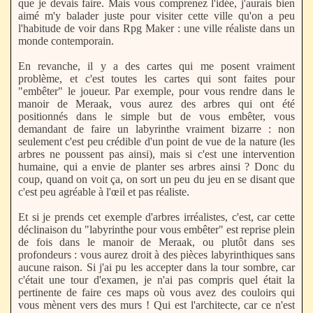
que je devais faire. Mais vous comprenez l'idée, j'aurais bien
aimé m'y balader juste pour visiter cette ville qu'on a peu
l'habitude de voir dans Rpg Maker : une ville réaliste dans un
monde contemporain.
En revanche, il y a des cartes qui me posent vraiment
problème, et c'est toutes les cartes qui sont faites pour
"embêter" le joueur. Par exemple, pour vous rendre dans le
manoir de Meraak, vous aurez des arbres qui ont été
positionnés dans le simple but de vous embêter, vous
demandant de faire un labyrinthe vraiment bizarre : non
seulement c'est peu crédible d'un point de vue de la nature (les
arbres ne poussent pas ainsi), mais si c'est une intervention
humaine, qui a envie de planter ses arbres ainsi ? Donc du
coup, quand on voit ça, on sort un peu du jeu en se disant que
c'est peu agréable à l'œil et pas réaliste.
Et si je prends cet exemple d'arbres irréalistes, c'est, car cette
déclinaison du "labyrinthe pour vous embêter" est reprise plein
de fois dans le manoir de Meraak, ou plutôt dans ses
profondeurs : vous aurez droit à des pièces labyrinthiques sans
aucune raison. Si j'ai pu les accepter dans la tour sombre, car
c'était une tour d'examen, je n'ai pas compris quel était la
pertinente de faire ces maps où vous avez des couloirs qui
vous mènent vers des murs ! Qui est l'architecte, car ce n'est