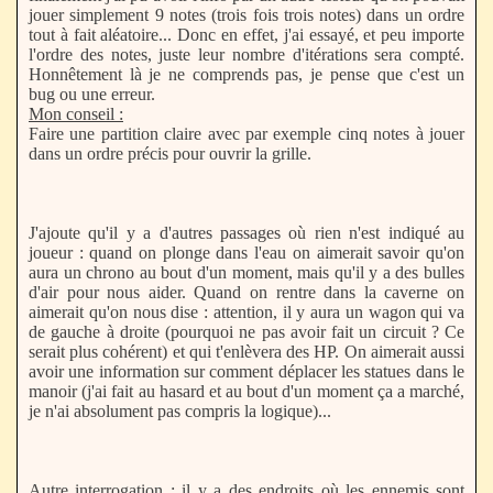
jouer simplement 9 notes (trois fois trois notes) dans un ordre
tout à fait aléatoire... Donc en effet, j'ai essayé, et peu importe
l'ordre des notes, juste leur nombre d'itérations sera compté.
Honnêtement là je ne comprends pas, je pense que c'est un
bug ou une erreur.
Mon conseil :
Faire une partition claire avec par exemple cinq notes à jouer
dans un ordre précis pour ouvrir la grille.
J'ajoute qu'il y a d'autres passages où rien n'est indiqué au
joueur : quand on plonge dans l'eau on aimerait savoir qu'on
aura un chrono au bout d'un moment, mais qu'il y a des bulles
d'air pour nous aider. Quand on rentre dans la caverne on
aimerait qu'on nous dise : attention, il y aura un wagon qui va
de gauche à droite (pourquoi ne pas avoir fait un circuit ? Ce
serait plus cohérent) et qui t'enlèvera des HP. On aimerait aussi
avoir une information sur comment déplacer les statues dans le
manoir (j'ai fait au hasard et au bout d'un moment ça a marché,
je n'ai absolument pas compris la logique)...
Autre interrogation : il y a des endroits où les ennemis sont