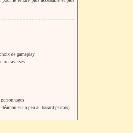
 pour le rendre plus accessible et plus
es choix de gameplay
ieux traversés
s personnages
sser déambuler un peu au hasard parfois)