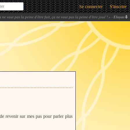
Se connecter
S'inscrire
a ne vaut pas la peine d'être fait, ça ne vaut pas la peine d'être joué !
» -
Eloyas
 de revenir sur mes pas pour parler plus