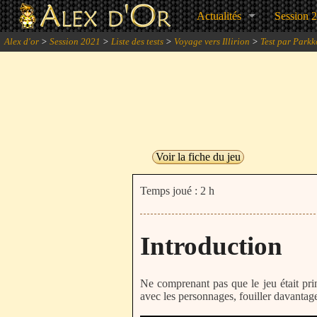
Actualités
Session 
Alex d'or
>
Session 2021
>
Liste des tests
>
Voyage vers Illirion
>
Test par Parkk
Voir la fiche du jeu
Temps joué : 2 h
Introduction
Ne comprenant pas que le jeu était prin
avec les personnages, fouiller davantage 