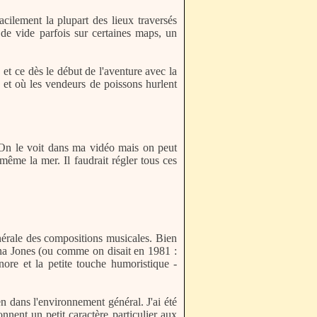
acilement la plupart des lieux traversés
 de vide parfois sur certaines maps, un
, et ce dès le début de l'aventure avec la
s et où les vendeurs de poissons hurlent
 On le voit dans ma vidéo mais on peut
même la mer. Il faudrait régler tous ces
 générale des compositions musicales. Bien
na Jones (ou comme on disait en 1981 :
nore et la petite touche humoristique -
n dans l'environnement général. J'ai été
nent un petit caractère particulier aux