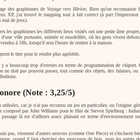
gage des graphismes de
Voyage vers Illirion
. Bien qu'on reconnaisse f
ux XP, j'ai trouvé le mapping tout à fait correct (à part l'impression
 mal de jeux).
ers les graphismes les différents lieux visités ont une petite âme propre
 d'une ville portuaire, animée et ensoleillée, où les gens vivent dehor
vendus à 18h, lorsqu'il sera l'heure de rentrer à la maison.
nent le titre pour le rendre plus agréable.
il y a beaucoup trop d'erreurs en terme de programmation de chipset.
 on ne doit pas pouvoir passer, tout comme des objets, des falaises, ou 
finitions.
onore (Note : 3,25/5)
io utilisées, car je n'ai pas reconnu un jeu en particulier, ou l'origine
me composé par John Williams pour le film de Steven Spielberg : India
 passage là est d'ailleurs assez plaisant en terme d'environnement so
ais pas, viennent d'autres oeuvres (comme One Piece) et s'incluent bie
ique, quand il faut chercher des morceaux de bois, mais les autres don