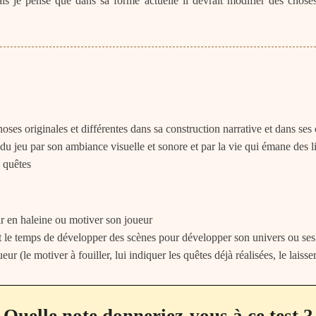
ais je pense que dans sa forme actuelle il devrait modifier des choses
hoses originales et différentes dans sa construction narrative et dans s
u jeu par son ambiance visuelle et sonore et par la vie qui émane des l
s quêtes
ir en haleine ou motiver son joueur
 le temps de développer des scènes pour développer son univers ou se
eur (le motiver à fouiller, lui indiquer les quêtes déjà réalisées, le lai