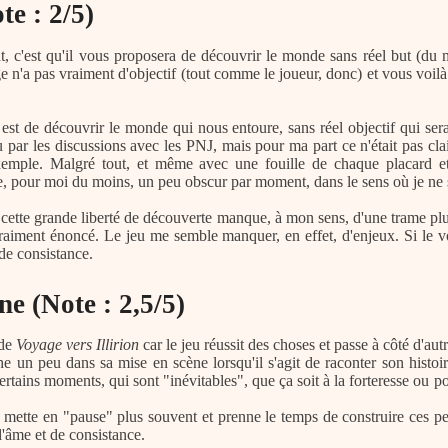
te : 2/5)
t, c'est qu'il vous proposera de découvrir le monde sans réel but (du
e n'a pas vraiment d'objectif (tout comme le joueur, donc) et vous voil
 est de découvrir le monde qui nous entoure, sans réel objectif qui sera
par les discussions avec les PNJ, mais pour ma part ce n'était pas clair 
xemple. Malgré tout, et même avec une fouille de chaque placard et
, pour moi du moins, un peu obscur par moment, dans le sens où je ne sai
cette grande liberté de découverte manque, à mon sens, d'une trame plus
vraiment énoncé. Le jeu me semble manquer, en effet, d'enjeux. Si le 
nde consistance.
ne (Note : 2,5/5)
 de
Voyage vers Illirion
car le jeu réussit des choses et passe à côté d'autr
e un peu dans sa mise en scène lorsqu'il s'agit de raconter son histoi
certains moments, qui sont "inévitables", que ça soit à la forteresse ou 
e mette en "pause" plus souvent et prenne le temps de construire ces pe
 d'âme et de consistance.