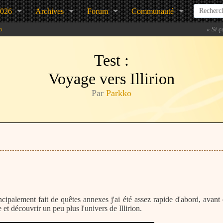
2026
Archives
Forum
Communauté
o
«
Si ç
Test :
Voyage vers Illirion
Par
Parkko
cipalement fait de quêtes annexes j'ai été assez rapide d'abord, avant
et découvrir un peu plus l'univers de Illirion.