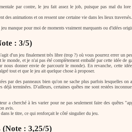
ntale par contre, le jeu fait assez le job, puisque pas mal du lore e
nt des animations et on ressent une certaine vie dans les lieux traversés.
e jeu manque pour moi de moments vraiment marquants ou d'idées origi
ote : 3/5)
'agit d'un jeu finalement très libre (trop ?) où vous pourrez errer un 
out le monde, et je n'ai pas été complètement emballé par cette idée de ga
r nous donner envie de parcourir le monde). En revanche, cette idée 
lgré tout et que le jeu ait quelque chose à proposer.
tées par des panneaux bien qu'on ne sache plus parfois lesquelles on a r
 déjà terminées. D'ailleurs, certaines quêtes me sont restées inconnues 
eur a cherché à les varier pour ne pas seulement faire des quêtes "ap
on avis.
ans le titre, ce qui renforçait le côté singulier du jeu.
(Note : 3,25/5)