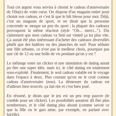
Tout cet argent vous servira à choisir le cadeau d'anniversaire
de l'élu(e) de votre cœur. On dispose d'un magasin entier pour
choisir son cadeau, et c'est là que le bât blesse pour moi. Déjà,
c'est un magasin de sport, et on dirait que la personne
concernée se moque un peu du sport ; la plupart des cadeaux
provoquent la même réaction (style "Oh... merci..."). Dis
clairement que mon cadeau va finir sur vinted ça ira plus vite.
Ça aurait été plus intéressant d'acheter des cadeaux diversifiés
plutôt que des haltères ou des planches de surf. Pour séduire
une fille urbaine, ce n'est pas le meilleur choix, pourquoi pas
une clé de 12 ou une boîte de vis pendant qu'on y est ?
Le mélange entre un clicker et une simulation de dating aurait
pu être une super idée, mais ici, le côté dating est totalement
sous-exploité. Finalement, le seul cadeau valable est le voyage
dans l'espace à deux. Plus courant qu'on ne le croit comme
cadeau d'anniversaire (non). La démesure du cadeau est
d'ailleurs bien trouvée, ça fait rire et c'est bien joué.
En résumé, je dirais que le jeu est un peu trop pauvre (le
comble pour un clicker). Les possibilités auraient dû être plus
nombreuses, et le côté dating plus abouti (comme savoir ce
que la fille ou le gars aime, par exemple, en parlant avec
lui/elle).