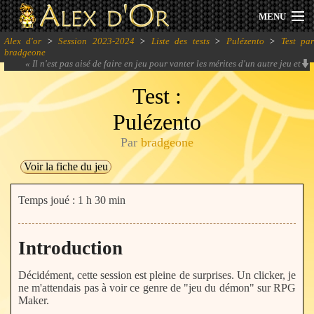
MENU
Alex d'or
>
Session 2023-2024
>
Liste des tests
>
Pulézento
>
Test pa
Actualités
bradgeone
«
Il n'est pas aisé de faire en jeu pour vanter les mérites d'un autre jeu et
pourtant kilam1110 a su trouver l'équilibre entre humour, gameplay et
Session 2026
PUUUUB PUB encore PUB.
» -
Thérapie
Test :
Pulézento
Archives
Par
bradgeone
Forum
Voir la fiche du jeu
Communauté
Temps joué : 1 h 30 min
Introduction
Se connecter
Décidément, cette session est pleine de surprises. Un clicker, je
S'inscrire
ne m'attendais pas à voir ce genre de "jeu du démon" sur RPG
Maker.