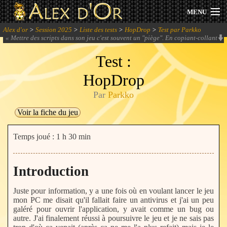
MENU
Alex d'or
>
Session 2025
>
Liste des tests
>
HopDrop
>
Test par Parkko
Actualités
«
Mettre des scripts dans son jeu c'est souvent un "piège". En copiant-collant
un texte, on arrive à implémenter un système, c'est séduisant et on veut en
rajouter encore et encore ! Le diable sait se montrer séduisant.
» -
Yuko
Test :
Session 2026
HopDrop
Archives
Par
Parkko
Forum
Voir la fiche du jeu
Communauté
Temps joué : 1 h 30 min
Introduction
Se connecter
Juste pour information, y a une fois où en voulant lancer le jeu
mon PC me disait qu'il fallait faire un antivirus et j'ai un peu
S'inscrire
galéré pour ouvrir l'application, y avait comme un bug ou
autre. J'ai finalement réussi à poursuivre le jeu et je ne sais pas