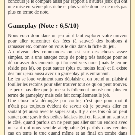
concours je le compare aussi par rapport à d'autres jeux qui ont
une mise en scène plus riche et plus variée donc je ne mets pas
plus en terme de note.
Gameplay (Note : 6,5/10)
Nous voici donc dans un jeu où il faut explorer votre univers
pour aller rencontrer des fées (à sauver) des bonbons à
ramasser etc. comme on vous le dira dans la fiche du jeu.
Au niveau des commandes on est sur des choses assez
simples, on a une attaque coup de poing très basique pour se
débarrasser des ennemis qui foncent vers nous (mais le jeu ne
réside pas là), on peut sauter (plus ou moins loin) et il existe
des mini-jeux aussi avec un gameplay plus entrainant.
Le jeu se joue vraiment sans déplaisir et on prend un plaisir à
fouiller les recoins pour aller trouver tout ce qu'on peut trouver.
Je peux pas dire que je me suis follement amusé non plus en
terme de gameplay mais cela fait complètement le job.
Une chose m'a dérangée par contre, c'est que pour moi il
n'était pas toujours évident de savoir où je pouvais aller en
sautant (et aussi avec le super-saut). Il y a des fois où on peut
sauter pour gravir des petites falaises tout en faisant un saut sur
le côté, quand parfois on ne peut pas aller sur un endroit avec
un saut qui nous semble atteignable (et parfois dans certains
cas on tente le truc quand même et au final on tombe dans