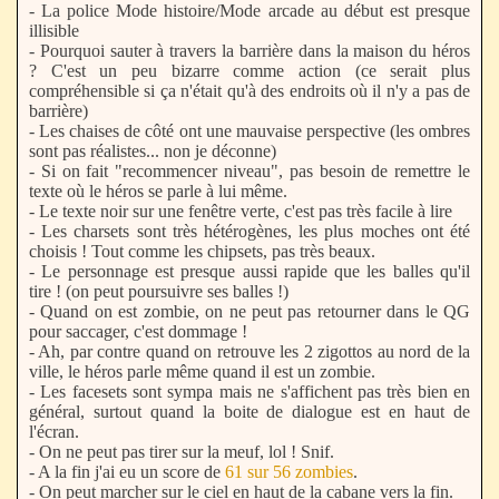
- La police Mode histoire/Mode arcade au début est presque
illisible
- Pourquoi sauter à travers la barrière dans la maison du héros
? C'est un peu bizarre comme action (ce serait plus
compréhensible si ça n'était qu'à des endroits où il n'y a pas de
barrière)
- Les chaises de côté ont une mauvaise perspective (les ombres
sont pas réalistes... non je déconne)
- Si on fait "recommencer niveau", pas besoin de remettre le
texte où le héros se parle à lui même.
- Le texte noir sur une fenêtre verte, c'est pas très facile à lire
- Les charsets sont très hétérogènes, les plus moches ont été
choisis ! Tout comme les chipsets, pas très beaux.
- Le personnage est presque aussi rapide que les balles qu'il
tire ! (on peut poursuivre ses balles !)
- Quand on est zombie, on ne peut pas retourner dans le QG
pour saccager, c'est dommage !
- Ah, par contre quand on retrouve les 2 zigottos au nord de la
ville, le héros parle même quand il est un zombie.
- Les facesets sont sympa mais ne s'affichent pas très bien en
général, surtout quand la boite de dialogue est en haut de
l'écran.
- On ne peut pas tirer sur la meuf, lol ! Snif.
- A la fin j'ai eu un score de
61 sur 56 zombies
.
- On peut marcher sur le ciel en haut de la cabane vers la fin.