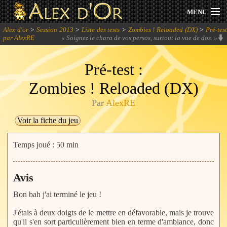
MENU
Alex d'or
>
Session 2013
>
Liste des tests
>
Zombies ! Reloaded (DX)
>
Pré-tes
Actualités
par AlexRE
«
Soignez le chara de vos persos, surtout la vue de dos.
»
Session 2026
Pré-test :
Zombies ! Reloaded (DX)
Archives
Par
AlexRE
Forum
Voir la fiche du jeu
Communauté
Temps joué : 50 min
Avis
Se connecter
Bon bah j'ai terminé le jeu !
S'inscrire
J'étais à deux doigts de le mettre en défavorable, mais je trouve
qu'il s'en sort particulièrement bien en terme d'ambiance, donc