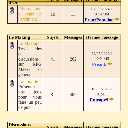
d'Or
Discussions
07/05/2024 à
au sujet de
10
11
07:47:04
l'archivage
FranzPantalon
Le Making
Sujets
Messages
Dernier message
Le Making
Tests, aides
et
22/07/2026 à
discussions
41
262
12:21:45
sur RPG
Freank
Maker en
général
La librairie
Présentez
18/06/2026 à
vos jeux
81
409
10:24:11
pour vous
Entropy9
faire un peu
de pub
Discussions
Sujets
Messages
Dernier message