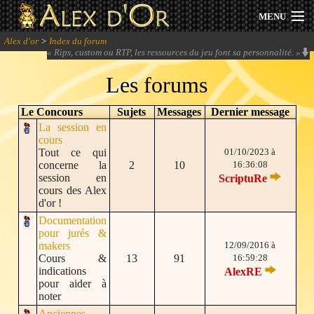
MENU
Alex d'or
>
Index du forum
Actualités
«
Rips, custom ou RTP, les ressources du jeu font sa personnalité.
»
Les forums
Session 2026
Le Concours
Sujets
Messages
Dernier message
Archives
La session en
cours
Forum
Tout ce qui
01/10/2023 à
concerne la
2
10
16:36:08
session en
ScriptuRe
Communauté
cours des Alex
d'or !
Documentation
pour jurés &
makers
12/09/2016 à
Se connecter
Cours &
13
91
16:59:28
indications
AlexRE
pour aider à
S'inscrire
noter
Anciennes