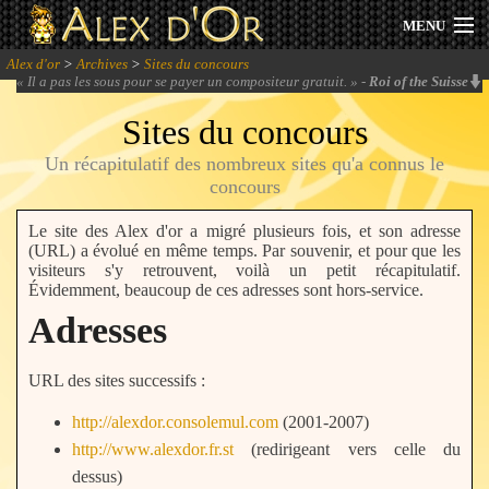
MENU
Alex d'or
>
Archives
>
Sites du concours
Actualités
«
Il a pas les sous pour se payer un compositeur gratuit.
» -
Roi of the Suisse
Sites du concours
Session 2026
Un récapitulatif des nombreux sites qu'a connus le
Archives
concours
Le site des Alex d'or a migré plusieurs fois, et son adresse
Forum
(URL) a évolué en même temps. Par souvenir, et pour que les
visiteurs s'y retrouvent, voilà un petit récapitulatif.
Communauté
Évidemment, beaucoup de ces adresses sont hors-service.
Adresses
URL des sites successifs :
Se connecter
http://alexdor.consolemul.com
(2001-2007)
S'inscrire
http://www.alexdor.fr.st
(redirigeant vers celle du
dessus)