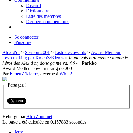
Communauté
Discord
Dictionnaire
Liste des membres
Derniers commentaires
Se connecter
S'inscrire
Alex d'or
>
Session 2001
>
Liste des awards
>
Award Meilleur
town making par KmeuZ/Klemz
«
Je me vois moi même comme le
héros des Alex d'or, donc ça me va. 🙂
» -
Parkko
Award Meilleur town making de 2001
Par
KmeuZ/Klemz
, décerné à
Wh...?
Partagez !
.
Hébergé par
AlexZone.net
.
La page a été calculée en 0,157833 secondes.
Jeux