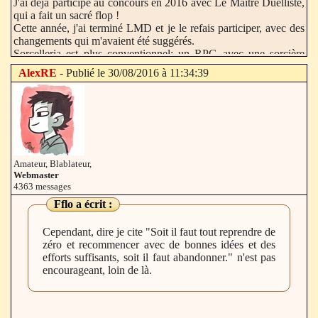
J'ai déjà participé au concours en 2016 avec Le Maître Duelliste,
qui a fait un sacré flop !
Cette année, j'ai terminé LMD et je le refais participer, avec des
changements qui m'avaient été suggérés.
Sorcelleria est plus conventionnel: un RPG avec une sorcière
femme fatale, un voleur bad boy, et un détective en paranormal
AlexRE
- Publié le 30/08/2016 à 11:34:39
inexpressif.
Amateur, Blablateur,
Webmaster
4363 messages
Fflo
a écrit :
Cependant, dire je cite "Soit il faut tout reprendre de
zéro et recommencer avec de bonnes idées et des
efforts suffisants, soit il faut abandonner." n'est pas
encourageant, loin de là.