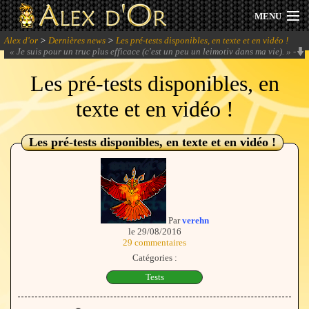
MENU
Alex d'or
>
Dernières news
>
Les pré-tests disponibles, en texte et en vidéo !
Actualités
«
Je suis pour un truc plus efficace (c'est un peu un leimotiv dans ma vie).
» -
Parkko
Les pré-tests disponibles, en
Session 2026
texte et en vidéo !
Archives
Les pré-tests disponibles, en texte et en vidéo !
Forum
Communauté
Par
verehn
le 29/08/2016
29 commentaires
Se connecter
Catégories :
Tests
S'inscrire