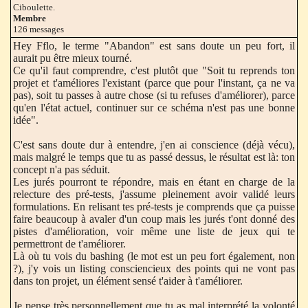
Ciboulette.
Membre
126 messages
Hey Fflo, le terme "Abandon" est sans doute un peu fort, il
aurait pu être mieux tourné.
Ce qu'il faut comprendre, c'est plutôt que "Soit tu reprends ton
projet et t'améliores l'existant (parce que pour l'instant, ça ne va
pas), soit tu passes à autre chose (si tu refuses d'améliorer), parce
qu'en l'état actuel, continuer sur ce schéma n'est pas une bonne
idée".
C'est sans doute dur à entendre, j'en ai conscience (déjà vécu),
mais malgré le temps que tu as passé dessus, le résultat est là: ton
concept n'a pas séduit.
Les jurés pourront te répondre, mais en étant en charge de la
relecture des pré-tests, j'assume pleinement avoir validé leurs
formulations. En relisant tes pré-tests je comprends que ça puisse
faire beaucoup à avaler d'un coup mais les jurés t'ont donné des
pistes d'amélioration, voir même une liste de jeux qui te
permettront de t'améliorer.
Là où tu vois du bashing (le mot est un peu fort également, non
?), j'y vois un listing consciencieux des points qui ne vont pas
dans ton projet, un élément sensé t'aider à t'améliorer.
Je pense très personnellement que tu as mal interprété la volonté