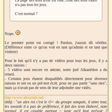
La page des tests texte est vide, celle des tests video
n'a pas tous les jeux.
C'est normal ?
Nope.
Le premier point est corrigé ! Pardon, j'aurais dû vérifier.
(Différence entre ce qu'on voit en tant qu'admin et en tant que
visiteur)
Pour le fait qu'il n'y a pas de vidéos pour tous les jeux, il y a
deux raisons :
- 5 vidéos sont encore en attente, notre juré Alkanédon a du
retard.
- Certains jeux étaient disqualifiés directement pour diverses
raisons et ont eu un pré-test écrit, pour ne pas partir "sans rien",
mais ça n'avait pas de sens de leur adjoindre une vidéo.
http://www.alexzone.net/
shûji : "
un alex roi c'est le O+ du groupe sanguin, il aime tout,
les awards il a pas de préférence, il fait des tests élaboré, note
normal, il est casable partout ~ juste qu'il faut prévoir 2