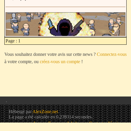
Page : 1
Vous souhaitez donner votre avis sur cette news ?
Connectez-vous
à votre compte, ou
créez-vous un compte
!
.
Hébergé par
AlexZone.net
.
La page a été calculée en 0,239314 secondes.
Jeux
Forum
Jukebox
Contacter l'équipe