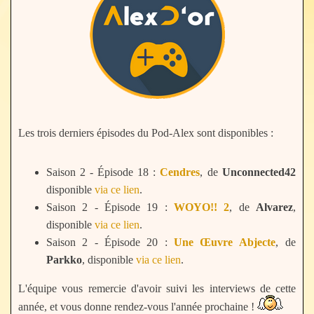
Les trois derniers épisodes du Pod-Alex sont disponibles :
Saison 2 - Épisode 18 :
Cendres
, de
Unconnected42
disponible
via ce lien
.
Saison 2 - Épisode 19 :
WOYO!! 2
, de
Alvarez
,
disponible
via ce lien
.
Saison 2 - Épisode 20 :
Une Œuvre Abjecte
, de
Parkko
, disponible
via ce lien
.
L'équipe vous remercie d'avoir suivi les interviews de cette
année, et vous donne rendez-vous l'année prochaine !