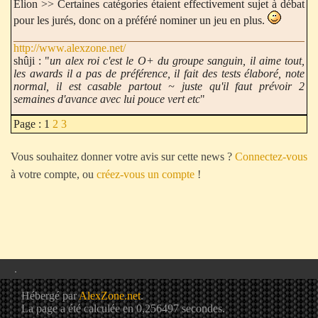
Elion >> Certaines catégories étaient effectivement sujet à débat
pour les jurés, donc on a préféré nominer un jeu en plus.
http://www.alexzone.net/
shûji : "
un alex roi c'est le O+ du groupe sanguin, il aime tout,
les awards il a pas de préférence, il fait des tests élaboré, note
normal, il est casable partout ~ juste qu'il faut prévoir 2
semaines d'avance avec lui pouce vert etc
"
Page : 1
2
3
Vous souhaitez donner votre avis sur cette news ?
Connectez-vous
à votre compte, ou
créez-vous un compte
!
.
Hébergé par
AlexZone.net
.
La page a été calculée en 0,256497 secondes.