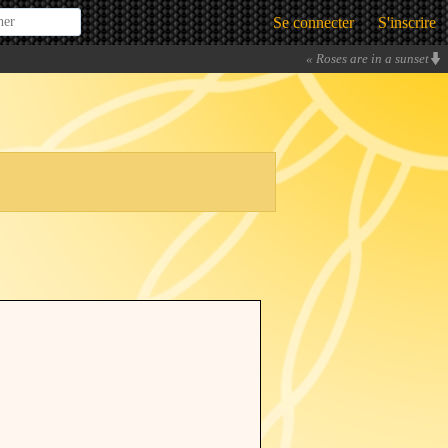
Se connecter
S'inscrire
«
Roses are in a sunset
Violet is a fool
Trying to access array offset
on value of type bool
» -
FlameOfChange