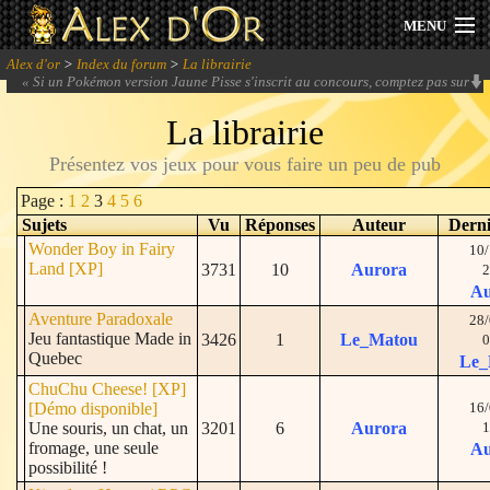
MENU
Alex d'or
>
Index du forum
>
La librairie
Actualités
«
Si un Pokémon version Jaune Pisse s'inscrit au concours, comptez pas sur
moi pour le valoriser.
» -
Elogio
La librairie
Session 2026
Présentez vos jeux pour vous faire un peu de pub
Archives
Page :
1
2
3
4
5
6
Sujets
Vu
Réponses
Auteur
Derni
Forum
Wonder Boy in Fairy
10/
Land [XP]
3731
10
Aurora
2
Communauté
Au
Aventure Paradoxale
28/
Jeu fantastique Made in
3426
1
Le_Matou
0
Quebec
Le_
ChuChu Cheese! [XP]
Se connecter
[Démo disponible]
16/
Une souris, un chat, un
3201
6
Aurora
1
S'inscrire
fromage, une seule
Au
possibilité !