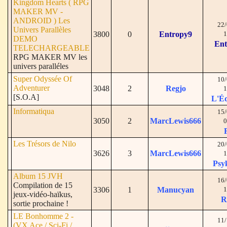
Kingdom Hearts ( RPG
MAKER MV -
ANDROID ) Les
22/
Univers Parallèles
3800
0
Entropy9
1
DEMO
Ent
TELECHARGEABLE
RPG MAKER MV les
univers paralléles
Super Odyssée Of
10/
Adventurer
3048
2
Regjo
1
[S.O.A]
L'É
Informatiqua
15/
3050
2
MarcLewis666
0
Les Trésors de Nilo
20/
3626
3
MarcLewis666
1
Psy
Album 15 JVH
16/
Compilation de 15
3306
1
Manucyan
1
jeux-vidéo-haïkus,
R
sortie prochaine !
LE Bonhomme 2 -
11/
(VX Ace / Sci-Fi /