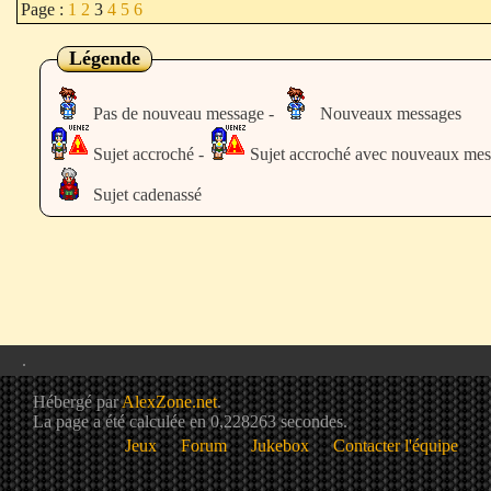
Page :
1
2
3
4
5
6
Légende
Pas de nouveau message -
Nouveaux messages
Sujet accroché -
Sujet accroché avec nouveaux mes
Sujet cadenassé
.
Hébergé par
AlexZone.net
.
La page a été calculée en 0,228263 secondes.
Jeux
Forum
Jukebox
Contacter l'équipe