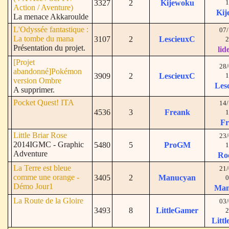
3327
2
Kijewoku
1
Action / Aventure)
Kij
La menace Akkaroulde
L'Odyssée fantastique :
07/
La tombe du mana
3107
2
LescieuxC
2
Présentation du projet.
lid
[Projet
28/
abandonné]Pokémon
3909
2
LescieuxC
1
version Ombre
Les
A supprimer.
Pocket Quest! ITA
14/
4536
3
Freank
1
Fr
Little Briar Rose
23/
2014IGMC - Graphic
5480
5
ProGM
1
Adventure
Ro
La Terre est bleue
21/
comme une orange -
3405
2
Manucyan
0
Démo Jour1
Man
La Route de la Gloire
03/
3493
8
LittleGamer
2
Litt