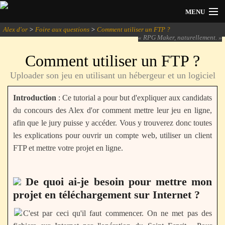
MENU
Alex d'or
>
Foire aux questions
>
Comment utiliser un FTP ?
Actualités
«
RPG Maker, naturellement.
»
Comment utiliser un FTP ?
Session 2026
Uploader son jeu en utilisant un hébergeur et un logiciel
Archives
Introduction
: Ce tutorial a pour but d'expliquer aux candidats
Forum
du concours des Alex d'or comment mettre leur jeu en ligne,
afin que le jury puisse y accéder. Vous y trouverez donc toutes
Communauté
les explications pour ouvrir un compte web, utiliser un client
FTP et mettre votre projet en ligne.
De quoi ai-je besoin pour mettre mon
Se connecter
projet en téléchargement sur Internet ?
S'inscrire
C'est par ceci qu'il faut commencer. On ne met pas des