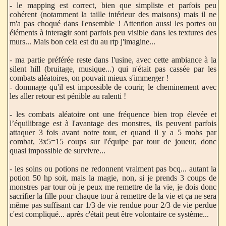
- le mapping est correct, bien que simpliste et parfois peu
cohérent (notamment la taille intérieur des maisons) mais il ne
m'a pas choqué dans l'ensemble ! Attention aussi les portes ou
éléments à interagir sont parfois peu visible dans les textures des
murs... Mais bon cela est du au rtp j'imagine...
- ma partie préférée reste dans l'usine, avec cette ambiance à la
silent hill (bruitage, musique...) qui n'était pas cassée par les
combats aléatoires, on pouvait mieux s'immerger !
- dommage qu'il est impossible de courir, le cheminement avec
les aller retour est pénible au ralenti !
- les combats aléatoire ont une fréquence bien trop élevée et
l’équilibrage est à l'avantage des monstres, ils peuvent parfois
attaquer 3 fois avant notre tour, et quand il y a 5 mobs par
combat, 3x5=15 coups sur l'équipe par tour de joueur, donc
quasi impossible de survivre...
- les soins ou potions ne redonnent vraiment pas bcq... autant la
potion 50 hp soit, mais la magie, non, si je prends 3 coups de
monstres par tour où je peux me remettre de la vie, je dois donc
sacrifier la fille pour chaque tour à remettre de la vie et ça ne sera
même pas suffisant car 1/3 de vie rendue pour 2/3 de vie perdue
c'est compliqué... après c'était peut être volontaire ce système...