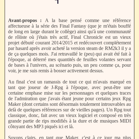
Avant-propos :
A la base pensé comme une référence
affectueuse à la série des Final Fantasy (que je m'étais bouffé
de long en large durant le collège) ainsi qu'à une communauté
de rôliste où j'étais très actif, Final Chronicle est un vieux
projet débuté courant 2014/2015 et redécouvert complétement
par hasard après avoir acheté la version steam de RM2k3 il y a
de ça quelques mois. J'ai retravaillé le (peu) qui avait été fait à
l'époque, ai déterré mes quantités de feuilles volantes servant
de bases à l'univers, au scénario puis, un peu comme ça, pour
voir, je me suis remis à bosser activement dessus.
Au final c'est un ramassis de tout ce qui m'avais marqué en
tant que joueur de J-Rpg à l'époque, avec peut-être une
certaine emphase mise sur les personnages et quelques traces
de l'admiration que j'avais étant jeune pour certains jeux Rpg
Maker (dont certains sont désormais totalement introuvables au
delà de quelques références sur de vieilles pages). Un Rpg tout
classique, donc, fait avec un vieux logiciel et composé en très
grande partie de rips modifiés à la dure et de musiques MIDI
côtoyant des MP3 piqués ici et là.
Soyons clairs, en tant que Maker, c'est à ce jour ma plus