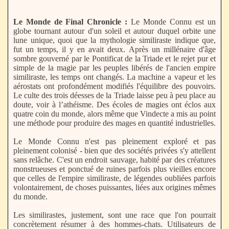
Le Monde de Final Chronicle :
Le Monde Connu est un
globe tournant autour d'un soleil et autour duquel orbite une
lune unique, quoi que la mythologie similiraste indique que,
fut un temps, il y en avait deux. Après un millénaire d'âge
sombre gouverné par le Pontificat de la Triade et le rejet pur et
simple de la magie par les peuples libérés de l'ancien empire
similiraste, les temps ont changés. La machine a vapeur et les
aérostats ont profondément modifiés l'équilibre des pouvoirs.
Le culte des trois déesses de la Triade laisse peu à peu place au
doute, voir à l’athéisme. Des écoles de magies ont éclos aux
quatre coin du monde, alors même que Vindecte a mis au point
une méthode pour produire des mages en quantité industrielles.
Le Monde Connu n'est pas pleinement exploré et pas
pleinement colonisé - bien que des sociétés privées s'y attellent
sans relâche. C'est un endroit sauvage, habité par des créatures
monstrueuses et ponctué de ruines parfois plus vieilles encore
que celles de l'empire similiraste, de légendes oubliées parfois
volontairement, de choses puissantes, liées aux origines mêmes
du monde.
Les similirastes, justement, sont une race que l'on pourrait
concrètement résumer à des hommes-chats. Utilisateurs de