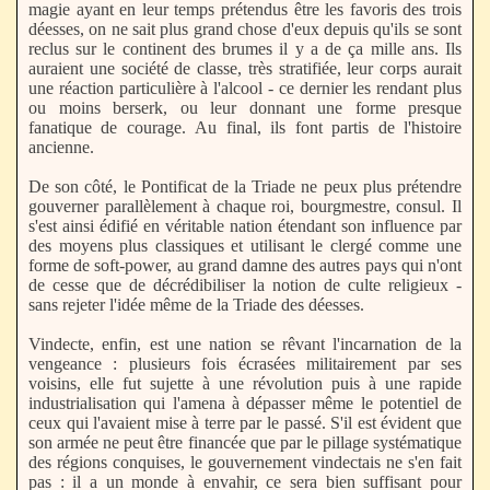
magie ayant en leur temps prétendus être les favoris des trois
déesses, on ne sait plus grand chose d'eux depuis qu'ils se sont
reclus sur le continent des brumes il y a de ça mille ans. Ils
auraient une société de classe, très stratifiée, leur corps aurait
une réaction particulière à l'alcool - ce dernier les rendant plus
ou moins berserk, ou leur donnant une forme presque
fanatique de courage. Au final, ils font partis de l'histoire
ancienne.
De son côté, le Pontificat de la Triade ne peux plus prétendre
gouverner parallèlement à chaque roi, bourgmestre, consul. Il
s'est ainsi édifié en véritable nation étendant son influence par
des moyens plus classiques et utilisant le clergé comme une
forme de soft-power, au grand damne des autres pays qui n'ont
de cesse que de décrédibiliser la notion de culte religieux -
sans rejeter l'idée même de la Triade des déesses.
Vindecte, enfin, est une nation se rêvant l'incarnation de la
vengeance : plusieurs fois écrasées militairement par ses
voisins, elle fut sujette à une révolution puis à une rapide
industrialisation qui l'amena à dépasser même le potentiel de
ceux qui l'avaient mise à terre par le passé. S'il est évident que
son armée ne peut être financée que par le pillage systématique
des régions conquises, le gouvernement vindectais ne s'en fait
pas : il a un monde à envahir, ce sera bien suffisant pour