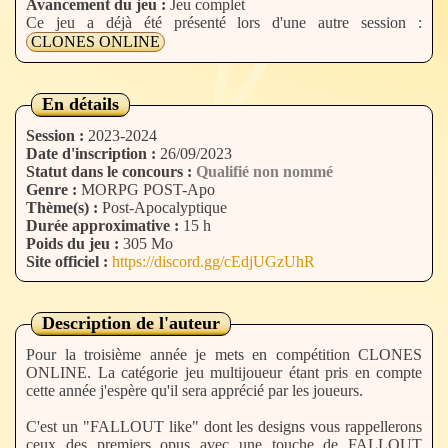
Avancement du jeu :
Jeu complet
Ce jeu a déjà été présenté lors d'une autre session :
CLONES ONLINE
En détails
Session :
2023-2024
Date d'inscription :
26/09/2023
Statut dans le concours :
Qualifié non nommé
Genre :
MORPG POST-Apo
Thème(s) :
Post-Apocalyptique
Durée approximative :
15 h
Poids du jeu :
305 Mo
Site officiel :
https://discord.gg/cEdjUGzUhR
Description de l'auteur
Pour la troisième année je mets en compétition CLONES
ONLINE. La catégorie jeu multijoueur étant pris en compte
cette année j'espère qu'il sera apprécié par les joueurs.
C'est un "FALLOUT like" dont les designs vous rappellerons
ceux des premiers opus avec une touche de FALLOUT