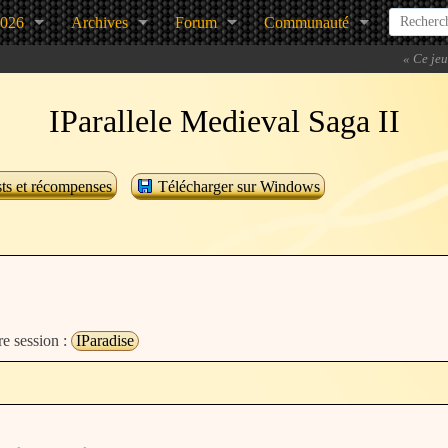
2026
Archives
Forum
Communauté
«
Ce jeu
IParallele Medieval Saga II
ts et récompenses
Télécharger sur Windows
re session :
IParadise