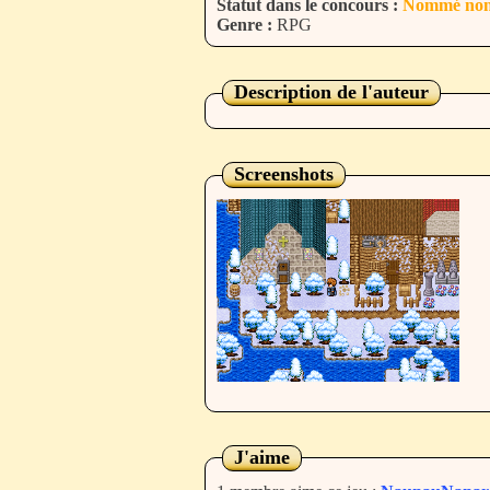
Statut dans le concours :
Nommé non
Genre :
RPG
Description de l'auteur
Screenshots
J'aime