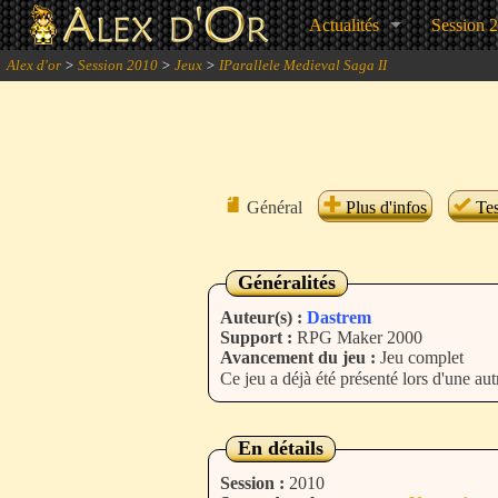
Actualités
Session 
Alex d'or
>
Session 2010
>
Jeux
>
IParallele Medieval Saga II
Général
Plus d'infos
Tes
Généralités
Auteur(s) :
Dastrem
Support :
RPG Maker 2000
Avancement du jeu :
Jeu complet
Ce jeu a déjà été présenté lors d'une aut
En détails
Session :
2010