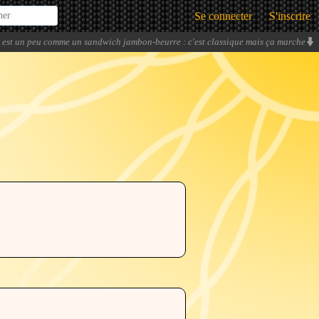
Se connecter
S'inscrire
 est un peu comme un sandwich jambon-beurre : c'est classique mais ça marche
auprès de tout le monde.
» -
Elekami