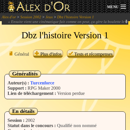
MENU
Alex d'or
>
Session 2002
>
Jeux
>
Dbz l'histoire Version 1
Actualités
«
Ensuite vient une cinématique fait comme on peut, ça gère la boulette le
montage, c'est de l'after effet? Première?
» -
shûji
Dbz l'histoire Version 1
Session 2026
Archives
Général
Plus d'infos
Tests et récompenses
Forum
Généralités
Communauté
Auteur(s) :
Turcenforce
Support :
RPG Maker 2000
Lien de téléchargement :
Version perdue
Se connecter
En détails
S'inscrire
Session :
2002
Statut dans le concours :
Qualifié non nommé