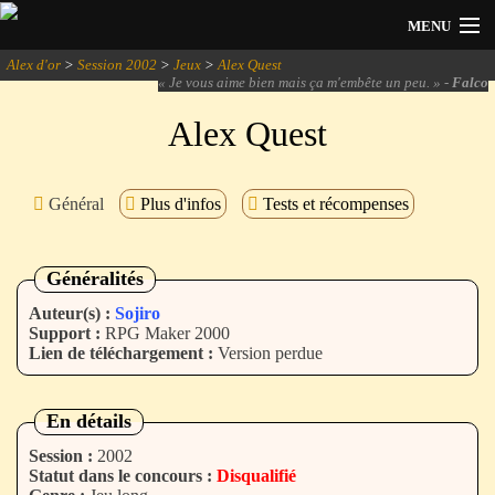
MENU
Alex d'or
>
Session 2002
>
Jeux
>
Alex Quest
Actualités
«
Je vous aime bien mais ça m'embête un peu.
» -
Falco
Alex Quest
Session 2026
Archives
Général
Plus d'infos
Tests et récompenses
Forum
Généralités
Communauté
Auteur(s) :
Sojiro
Support :
RPG Maker 2000
Lien de téléchargement :
Version perdue
Se connecter
En détails
S'inscrire
Session :
2002
Statut dans le concours :
Disqualifié