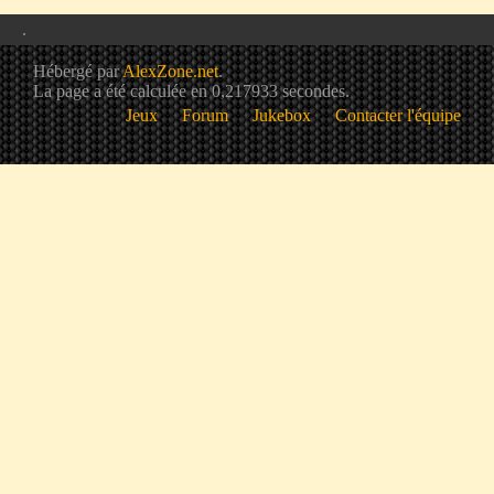
.
Hébergé par
AlexZone.net
.
La page a été calculée en 0,217933 secondes.
Jeux
Forum
Jukebox
Contacter l'équipe