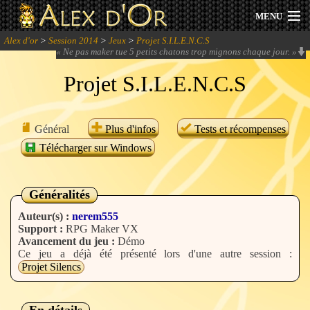
MENU
Alex d'or
>
Session 2014
>
Jeux
>
Projet S.I.L.E.N.C.S
Actualités
«
Ne pas maker tue 5 petits chatons trop mignons chaque jour.
»
Projet S.I.L.E.N.C.S
Session 2026
Archives
Général
Plus d'infos
Tests et récompenses
Télécharger sur Windows
Forum
Communauté
Généralités
Auteur(s) :
nerem555
Support :
RPG Maker VX
Avancement du jeu :
Démo
Se connecter
Ce jeu a déjà été présenté lors d'une autre session :
Projet Silencs
S'inscrire