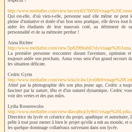
respectif !
http://www.mediafire.com/view/neceiyt027005ff/visage%20Const
Qui est-elle, d'où vien-t-elle, personne sauf elle même ne peut l
pleine d'initiative et dotée d'un bon sens pratique, elle devra tout f
aider les étudiants de leur mauvais coté, au détriment de s
personnalité et de sa mémoire perdue !
Anna Richter
http://www.mediafire.com/view/5p829t9rab07xls/visage%20Anna
La première personne rencontrer durant l'aventure, optimiste et
toujours aidée son prochain, Anna vous sera d'un grand secours d
les situation délicate.
Cedric Gyrin
http://www.mediafire.com/view/wku3c4w1jvx0ib9/visage%20Ced
Attiré par la photographie dès son plus jeune age, Cedric a toujo
fasciner par la nature, têtu et d'un naturel dynamique, Cedric vou
voir des vertes et des pas mûrs.
Lydia Rossenwolss
http://www.mediafire.com/view/4lavqtbcp3y9rt1/visage%20Lydia
Directrice du lycée et créatrice du projet, apathique et autoritaire, 
prête à tout pour mener à bien le projet qu'elle a mit au monde, et 
les quelque dommage collatéraux survenant dans son lycée.