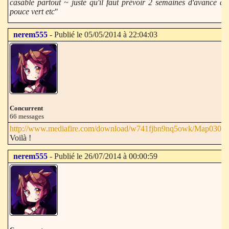
casable partout ~ juste qu'il faut prévoir 2 semaines d'avance av
pouce vert etc
"
nerem555
- Publié le 05/05/2014 à 22:04:03
Concurrent
66 messages
http://www.mediafire.com/download/w741fjbn9nq5owk/Map030.ra
Voilà !
nerem555
- Publié le 26/07/2014 à 00:00:59