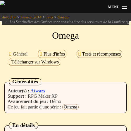
MENU
Alex d'or
>
Session 2014
>
Jeux
>
Omega
Actualités
«
- Les Sentinelles des Ombres sont censées être des serviteurs de la Lumière ;
permets-moi d'en douter ! - Bah la lumière ça fait des ombres.
» -
Solarius &
manpaint
Omega
Session 2026
Archives
Général
Plus d'infos
Tests et récompenses
Télécharger sur Windows
Forum
Communauté
Généralités
Auteur(s) :
Atwars
Support :
RPG Maker XP
Avancement du jeu :
Démo
Se connecter
Ce jeu fait partie d'une série :
Omega
S'inscrire
En détails