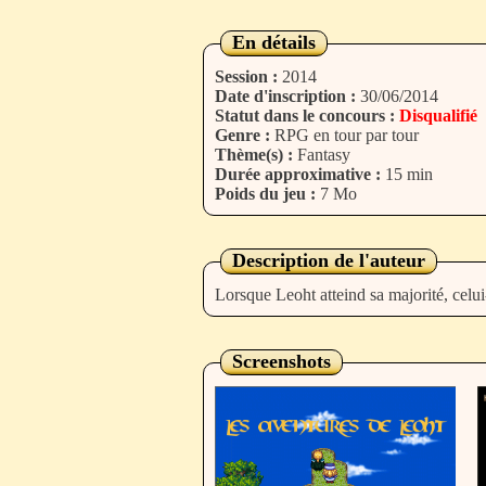
En détails
Session :
2014
Date d'inscription :
30/06/2014
Statut dans le concours :
Disqualifié
Genre :
RPG en tour par tour
Thème(s) :
Fantasy
Durée approximative :
15 min
Poids du jeu :
7 Mo
Description de l'auteur
Lorsque Leoht atteind sa majorité, celui
Screenshots