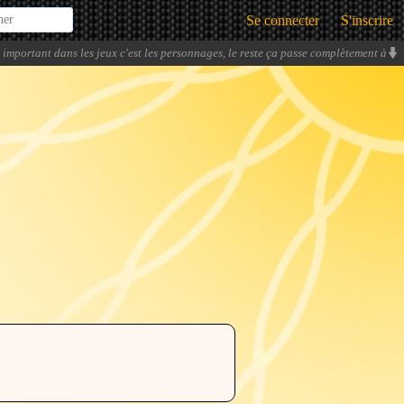
Se connecter
S'inscrire
 important dans les jeux c'est les personnages, le reste ça passe complètement à
côté (à une certaine mesure bien sûr).
» -
Van