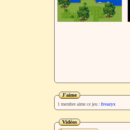
J'aime
1 membre aime ce jeu :
freazyx
Vidéos