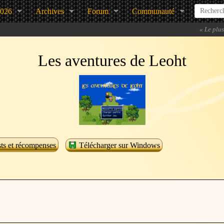
2026
Archives
Forum
Communauté
«
Le plus
Les aventures de Leoht
ts et récompenses
Télécharger sur Windows