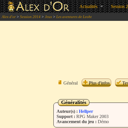
Actualités
Session 
Alex d'or
>
Session 2014
>
Jeux
>
Les aventures de Leoht
Général
Plus d'infos
Tes
Généralités
Auteur(s) :
Hellper
Support :
RPG Maker 2003
Avancement du jeu :
Démo