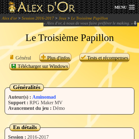
MENU
Alex d'or
>
Session 2016-2017
>
Jeux
>
Le Troisième Papillon
Actualités
«
Alex d'or, à nous de vous faire préférer le making.
»
Le Troisième Papillon
Session 2026
Archives
Général
Plus d'infos
Tests et récompenses
Télécharger sur Windows
Forum
Communauté
Généralités
Auteur(s) :
Aminomad
Support :
RPG Maker MV
Avancement du jeu :
Démo
Se connecter
S'inscrire
En détails
Session :
2016-2017