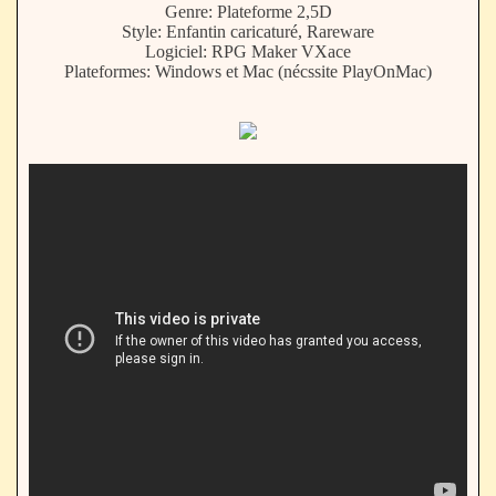
Genre: Plateforme 2,5D
Style: Enfantin caricaturé, Rareware
Logiciel: RPG Maker VXace
Plateformes: Windows et Mac (nécssite PlayOnMac)