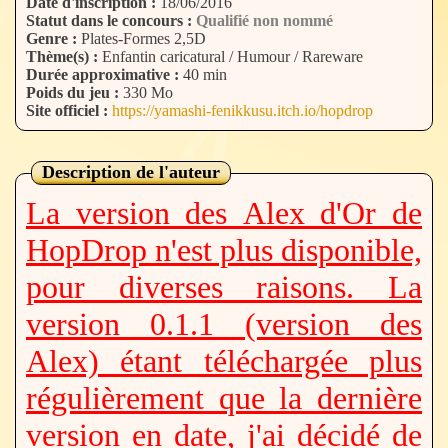
Date d'inscription :
18/06/2016
Statut dans le concours :
Qualifié non nommé
Genre :
Plates-Formes 2,5D
Thème(s) :
Enfantin caricatural / Humour / Rareware
Durée approximative :
40 min
Poids du jeu :
330 Mo
Site officiel :
https://yamashi-fenikkusu.itch.io/hopdrop
Description de l'auteur
La version des Alex d'Or de
HopDrop n'est plus disponible,
pour diverses raisons. La
version 0.1.1 (version des
Alex) étant téléchargée plus
régulièrement que la dernière
version en date, j'ai décidé de