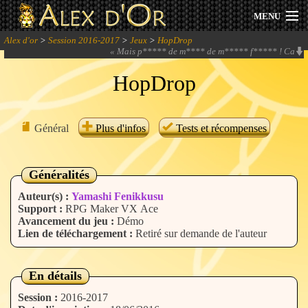
MENU
Alex d'or
>
Session 2016-2017
>
Jeux
>
HopDrop
Actualités
«
Mais p***** de m**** de m***** f***** ! Ca
BUUUUUUUUUUUUUUUUG!
» -
Shatanik
HopDrop
Session 2026
Archives
Général
Plus d'infos
Tests et récompenses
Forum
Généralités
Communauté
Auteur(s) :
Yamashi Fenikkusu
Support :
RPG Maker VX Ace
Avancement du jeu :
Démo
Lien de téléchargement :
Retiré sur demande de l'auteur
Se connecter
En détails
S'inscrire
Session :
2016-2017