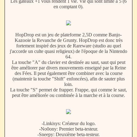
Les gâteaux +1 vous rendent 1 vie. Vie qui sont limité à 5 (6
en comptant 0).
HopDrop est un jeu de plateforme 2,5D comme Banjo-
Kazooie la Revanche de Grunty. HopDrop est donc très
fortement inspiré des jeux de Rareware (studio au quel
j'accorde un culte quasi religieux) de l'époque de la Nintendo
64.
La touche "A" du clavier est destinée au saut, saut qui peut
être améliorer par divers mouvements enseigné par la Reine
des Fées. Il peut également être combiner avec la course
(maintenir la touche "Shift" enfoncées), afin de sauter plus
loin.
La touche "S" permet de frapper. Frappe, qui comme le saut,
peut être améliorée ou combinée à la marche et à la course.
-Linkisys: Créateur du logo.
-No0ony: Premier beta-testeur.
-Sneepy: Deuxième beta-testeur.