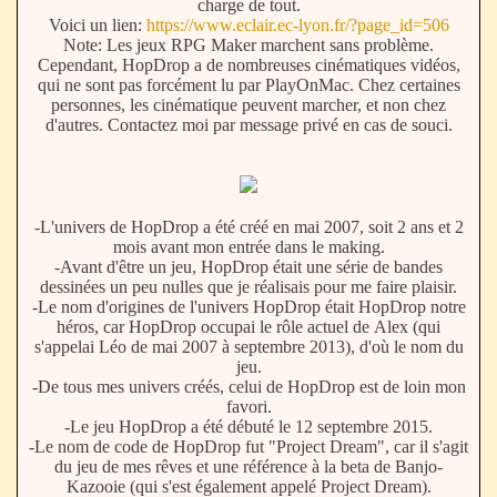
charge de tout.
Voici un lien:
https://www.eclair.ec-lyon.fr/?page_id=506
Note: Les jeux RPG Maker marchent sans problème.
Cependant, HopDrop a de nombreuses cinématiques vidéos,
qui ne sont pas forcément lu par PlayOnMac. Chez certaines
personnes, les cinématique peuvent marcher, et non chez
d'autres. Contactez moi par message privé en cas de souci.
-L'univers de HopDrop a été créé en mai 2007, soit 2 ans et 2
mois avant mon entrée dans le making.
-Avant d'être un jeu, HopDrop était une série de bandes
dessinées un peu nulles que je réalisais pour me faire plaisir.
-Le nom d'origines de l'univers HopDrop était HopDrop notre
héros, car HopDrop occupai le rôle actuel de Alex (qui
s'appelai Léo de mai 2007 à septembre 2013), d'où le nom du
jeu.
-De tous mes univers créés, celui de HopDrop est de loin mon
favori.
-Le jeu HopDrop a été débuté le 12 septembre 2015.
-Le nom de code de HopDrop fut "Project Dream", car il s'agit
du jeu de mes rêves et une référence à la beta de Banjo-
Kazooie (qui s'est également appelé Project Dream).