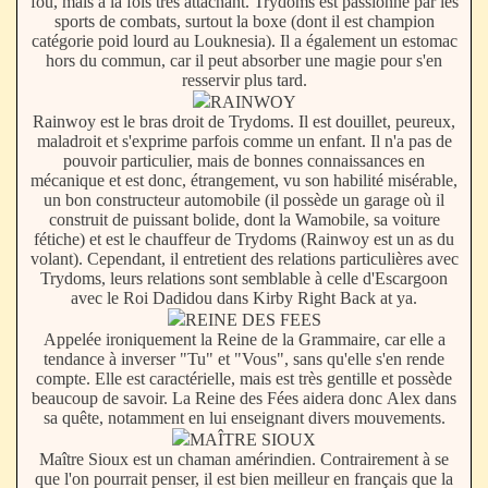
fou, mais à la fois très attachant. Trydoms est passionné par les
sports de combats, surtout la boxe (dont il est champion
catégorie poid lourd au Louknesia). Il a également un estomac
hors du commun, car il peut absorber une magie pour s'en
resservir plus tard.
RAINWOY
Rainwoy est le bras droit de Trydoms. Il est douillet, peureux,
maladroit et s'exprime parfois comme un enfant. Il n'a pas de
pouvoir particulier, mais de bonnes connaissances en
mécanique et est donc, étrangement, vu son habilité misérable,
un bon constructeur automobile (il possède un garage où il
construit de puissant bolide, dont la Wamobile, sa voiture
fétiche) et est le chauffeur de Trydoms (Rainwoy est un as du
volant). Cependant, il entretient des relations particulières avec
Trydoms, leurs relations sont semblable à celle d'Escargoon
avec le Roi Dadidou dans Kirby Right Back at ya.
REINE DES FEES
Appelée ironiquement la Reine de la Grammaire, car elle a
tendance à inverser "Tu" et "Vous", sans qu'elle s'en rende
compte. Elle est caractérielle, mais est très gentille et possède
beaucoup de savoir. La Reine des Fées aidera donc Alex dans
sa quête, notamment en lui enseignant divers mouvements.
MAÎTRE SIOUX
Maître Sioux est un chaman amérindien. Contrairement à se
que l'on pourrait penser, il est bien meilleur en français que la