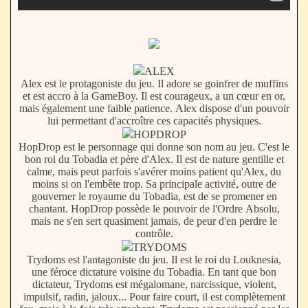
ALEX
Alex est le protagoniste du jeu. Il adore se goinfrer de muffins
et est accro à la GameBoy. Il est courageux, a un cœur en or,
mais également une faible patience. Alex dispose d'un pouvoir
lui permettant d'accroître ces capacités physiques.
HOPDROP
HopDrop est le personnage qui donne son nom au jeu. C'est le
bon roi du Tobadia et père d'Alex. Il est de nature gentille et
calme, mais peut parfois s'avérer moins patient qu'Alex, du
moins si on l'embête trop. Sa principale activité, outre de
gouverner le royaume du Tobadia, est de se promener en
chantant. HopDrop possède le pouvoir de l'Ordre Absolu,
mais ne s'en sert quasiment jamais, de peur d'en perdre le
contrôle.
TRYDOMS
Trydoms est l'antagoniste du jeu. Il est le roi du Louknesia,
une féroce dictature voisine du Tobadia. En tant que bon
dictateur, Trydoms est mégalomane, narcissique, violent,
impulsif, radin, jaloux... Pour faire court, il est complètement