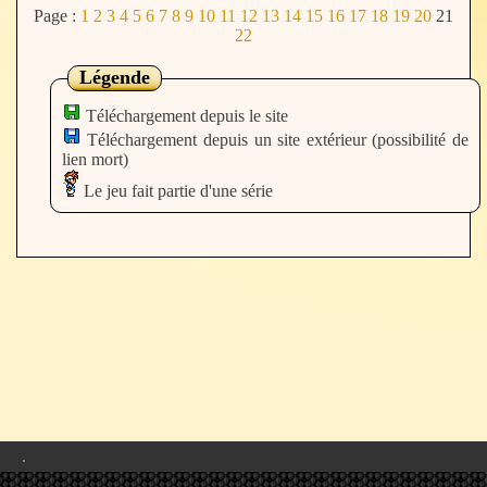
Page :
1
2
3
4
5
6
7
8
9
10
11
12
13
14
15
16
17
18
19
20
21
22
Légende
Téléchargement depuis le site
Téléchargement depuis un site extérieur (possibilité de
lien mort)
Le jeu fait partie d'une série
.