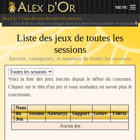
MENU
Alex d'or
>
Liste des jeux de toutes les sessions
Actualités
«
La clé de la cellule est rangée dans des gros livres jonchant le sol juste
devant la cellule... Vraiment ? Les gardes oh, respectez-vous !
» -
Elogio
Liste des jeux de toutes les
Session 2026
sessions
Archives
Inscrits, vainqueurs, et nominés de toutes les sessions
Forum
Voici la liste des jeux inscrits depuis le début du concours.
Communauté
Cliquez sur le titre d'un jeu si vous souhaitez en savoir plus le
concernant.
Nom
Se connecter
du
Session
Auteur(s)
Support
Genre
Téléch.
Jeu
Aucun jeu
S'inscrire