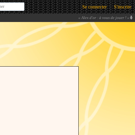
Se connecter
S'inscrire
«
Alex d'or : à vous de jouer !
»